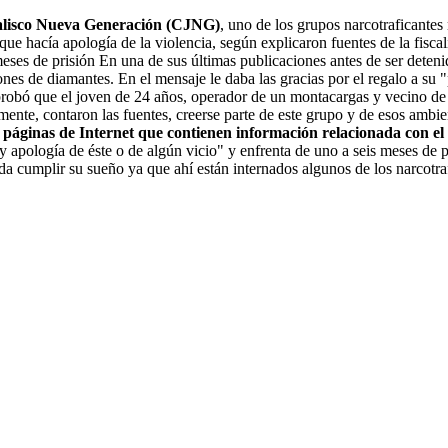
alisco Nueva Generación (CJNG)
, uno de los grupos narcotraficantes
ue hacía apología de la violencia, según explicaron fuentes de la fiscal
meses de prisión En una de sus últimas publicaciones antes de ser deteni
ones de diamantes. En el mensaje le daba las gracias por el regalo a su "
bó que el joven de 24 años, operador de un montacargas y vecino de Gua
ente, contaron las fuentes, creerse parte de este grupo y de esos ambie
e páginas de Internet que contienen información relacionada con el
 apología de éste o de algún vicio" y enfrenta de uno a seis meses de 
da cumplir su sueño ya que ahí están internados algunos de los narcotraf