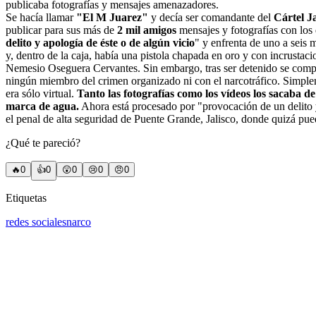
publicaba fotografías y mensajes amenazadores.
Se hacía llamar
"El M Juarez"
y decía ser comandante del
Cártel J
publicar para sus más de
2 mil amigos
mensajes y fotografías con los q
delito y apología de éste o de algún vicio
" y enfrenta de uno a seis 
y, dentro de la caja, había una pistola chapada en oro y con incrustaci
Nemesio Oseguera Cervantes. Sin embargo, tras ser detenido se compro
ningún miembro del crimen organizado ni con el narcotráfico. Simplem
era sólo virtual.
Tanto las fotografías como los vídeos los sacaba d
marca de agua.
Ahora está procesado por "provocación de un delito y
el penal de alta seguridad de Puente Grande, Jalisco, donde quizá pue
¿Qué te pareció?
🔥
0
👍
0
😲
0
😢
0
😠
0
Etiquetas
redes sociales
narco