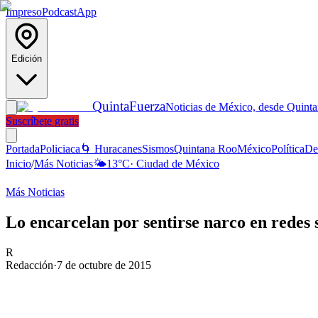
Impreso
Podcast
App
Edición
Quinta
Fuerza
Noticias de México, desde Quint
Suscríbete gratis
Portada
Policiaca
🌀 Huracanes
Sismos
Quintana Roo
México
Política
De
Inicio
/
Más Noticias
🌤️
13
°C
·
Ciudad de México
Más Noticias
Lo encarcelan por sentirse narco en redes 
R
Redacción
·
7 de octubre de 2015