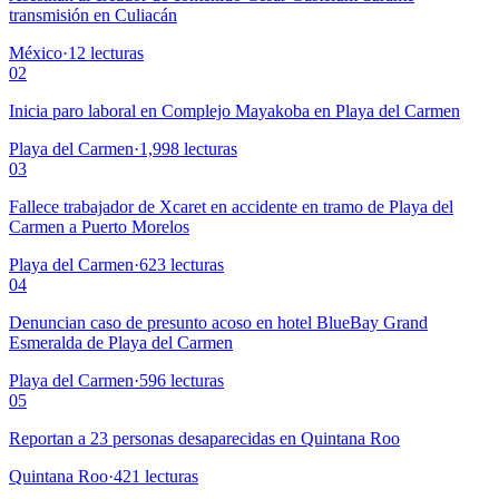
transmisión en Culiacán
México
·
12
lecturas
02
Inicia paro laboral en Complejo Mayakoba en Playa del Carmen
Playa del Carmen
·
1,998
lecturas
03
Fallece trabajador de Xcaret en accidente en tramo de Playa del
Carmen a Puerto Morelos
Playa del Carmen
·
623
lecturas
04
Denuncian caso de presunto acoso en hotel BlueBay Grand
Esmeralda de Playa del Carmen
Playa del Carmen
·
596
lecturas
05
Reportan a 23 personas desaparecidas en Quintana Roo
Quintana Roo
·
421
lecturas