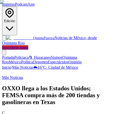
Impreso
Podcast
App
Edición
Noticias de México, desde
Quinta
Fuerza
Quintana Roo
Suscríbete gratis
Portada
Policiaca
🌀 Huracanes
Sismos
Quintana
Roo
México
Política
Deportes
Espectáculos
Opinión
Inicio
/
Más Noticias
☁️
16
°C
·
Ciudad de México
Más Noticias
OXXO llega a los Estados Unidos;
FEMSA compra más de 200 tiendas y
gasolineras en Texas
C