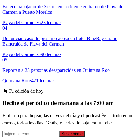
Fallece trabajador de Xcaret en accidente en tramo de Playa del
Carmen a Puerto Morelos
Playa del Carmen
·
623
lecturas
04
Denuncian caso de presunto acoso en hotel BlueBay Grand
Esmeralda de Playa del Carmen
Playa del Carmen
·
596
lecturas
05
Reportan a 23 personas desaparecidas en Quintana Roo
Quintana Roo
·
421
lecturas
📰 Tu edición de hoy
Recibe el periódico de mañana a las 7:00 am
El diario para hojear, las claves del día y el podcast ☕ — todo en un
correo, todos los días. Gratis, y te das de baja con un clic.
Suscribirme