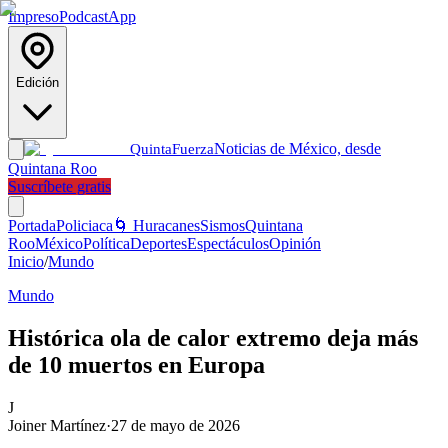
Impreso
Podcast
App
Edición
Noticias de México, desde
Quinta
Fuerza
Quintana Roo
Suscríbete gratis
Portada
Policiaca
🌀 Huracanes
Sismos
Quintana
Roo
México
Política
Deportes
Espectáculos
Opinión
Inicio
/
Mundo
Mundo
Histórica ola de calor extremo deja más
de 10 muertos en Europa
J
Joiner Martínez
·
27 de mayo de 2026