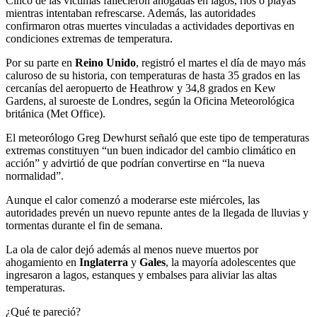
Cinco de las víctimas fallecieron ahogadas en lagos, ríos o playas
mientras intentaban refrescarse. Además, las autoridades
confirmaron otras muertes vinculadas a actividades deportivas en
condiciones extremas de temperatura.
Por su parte en
Reino Unido
, registró el martes el día de mayo más
caluroso de su historia, con temperaturas de hasta 35 grados en las
cercanías del aeropuerto de Heathrow y 34,8 grados en Kew
Gardens, al suroeste de Londres, según la Oficina Meteorológica
británica (Met Office).
El meteorólogo Greg Dewhurst señaló que este tipo de temperaturas
extremas constituyen “un buen indicador del cambio climático en
acción” y advirtió de que podrían convertirse en “la nueva
normalidad”.
Aunque el calor comenzó a moderarse este miércoles, las
autoridades prevén un nuevo repunte antes de la llegada de lluvias y
tormentas durante el fin de semana.
La ola de calor dejó además al menos nueve muertos por
ahogamiento en
Inglaterra
y
Gales
, la mayoría adolescentes que
ingresaron a lagos, estanques y embalses para aliviar las altas
temperaturas.
¿Qué te pareció?