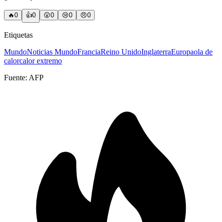
🔥
0
👍
0
😲
0
😢
0
😠
0
Etiquetas
Mundo
Noticias Mundo
Francia
Reino Unido
Inglaterra
Europa
ola de
calor
calor extremo
Fuente:
AFP