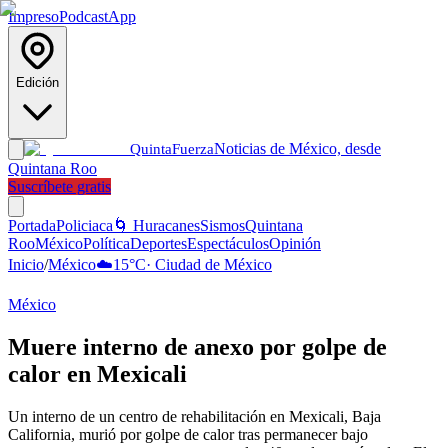
Impreso
Podcast
App
Edición
Noticias de México, desde
Quinta
Fuerza
Quintana Roo
Suscríbete gratis
Portada
Policiaca
🌀 Huracanes
Sismos
Quintana
Roo
México
Política
Deportes
Espectáculos
Opinión
Inicio
/
México
☁️
15
°C
·
Ciudad de México
México
Muere interno de anexo por golpe de
calor en Mexicali
Un interno de un centro de rehabilitación en Mexicali, Baja
California, murió por golpe de calor tras permanecer bajo