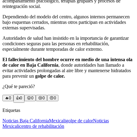
acompañamiento psicológico, terapias grupales y procesos de
reintegración social.
Dependiendo del modelo del centro, algunos internos permanecen
bajo esquemas cerrados, mientras otros participan en actividades
externas supervisadas.
Autoridades de salud han insistido en la importancia de garantizar
condiciones seguras para las personas en rehabilitación,
especialmente durante temporadas de calor extremo.
El fallecimiento del hombre ocurre en medio de una intensa ola
de calor en Baja California
, donde autoridades han llamado a
evitar actividades prolongadas al aire libre y mantenerse hidratados
para prevenir un
golpe de calor.
¿Qué te pareció?
🔥
0
👍
0
😲
0
😢
0
😠
0
Etiquetas
Noticias Baja California
Mexicali
golpe de calor
Noticias
Mexicali
centro de rehabilitación