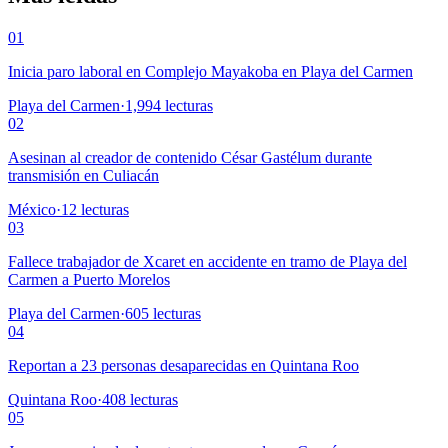
01
Inicia paro laboral en Complejo Mayakoba en Playa del Carmen
Playa del Carmen
·
1,994
lecturas
02
Asesinan al creador de contenido César Gastélum durante
transmisión en Culiacán
México
·
12
lecturas
03
Fallece trabajador de Xcaret en accidente en tramo de Playa del
Carmen a Puerto Morelos
Playa del Carmen
·
605
lecturas
04
Reportan a 23 personas desaparecidas en Quintana Roo
Quintana Roo
·
408
lecturas
05