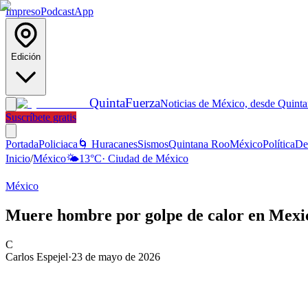
Impreso
Podcast
App
Edición
Quinta
Fuerza
Noticias de México, desde Quint
Suscríbete gratis
Portada
Policiaca
🌀 Huracanes
Sismos
Quintana Roo
México
Política
De
Inicio
/
México
🌤️
13
°C
·
Ciudad de México
México
Muere hombre por golpe de calor en Mexic
C
Carlos Espejel
·
23 de mayo de 2026