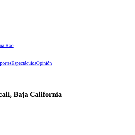
ana Roo
portes
Espectáculos
Opinión
ali, Baja California