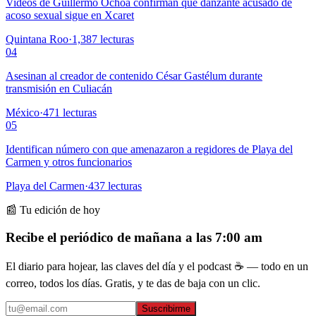
Videos de Guillermo Ochoa confirman que danzante acusado de
acoso sexual sigue en Xcaret
Quintana Roo
·
1,387
lecturas
04
Asesinan al creador de contenido César Gastélum durante
transmisión en Culiacán
México
·
471
lecturas
05
Identifican número con que amenazaron a regidores de Playa del
Carmen y otros funcionarios
Playa del Carmen
·
437
lecturas
📰 Tu edición de hoy
Recibe el periódico de mañana a las 7:00 am
El diario para hojear, las claves del día y el podcast ☕ — todo en un
correo, todos los días. Gratis, y te das de baja con un clic.
Suscribirme