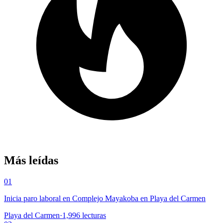
Más leídas
01
Inicia paro laboral en Complejo Mayakoba en Playa del Carmen
Playa del Carmen
·
1,996
lecturas