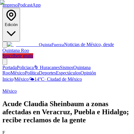
Impreso
Podcast
App
Edición
Noticias de México, desde
Quinta
Fuerza
Quintana Roo
Suscríbete gratis
Portada
Policiaca
🌀 Huracanes
Sismos
Quintana
Roo
México
Política
Deportes
Espectáculos
Opinión
Inicio
/
México
🌤️
14
°C
·
Ciudad de México
México
Acude Claudia Sheinbaum a zonas
afectadas en Veracruz, Puebla e Hidalgo;
recibe reclamos de la gente
F