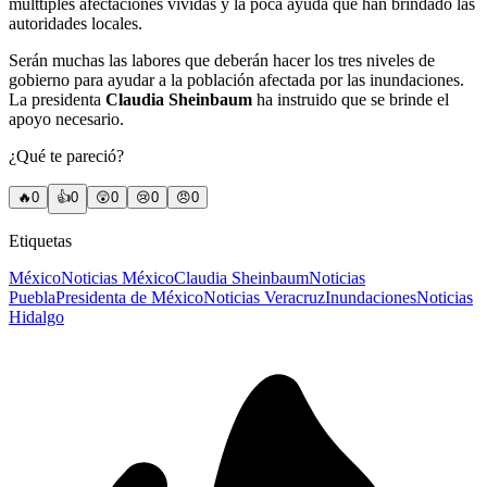
múlttiples afectaciones vividas y la poca ayuda que han brindado las
autoridades locales.
Serán muchas las labores que deberán hacer los tres niveles de
gobierno para ayudar a la población afectada por las inundaciones.
La presidenta
Claudia Sheinbaum
ha instruido que se brinde el
apoyo necesario.
¿Qué te pareció?
🔥
0
👍
0
😲
0
😢
0
😠
0
Etiquetas
México
Noticias México
Claudia Sheinbaum
Noticias
Puebla
Presidenta de México
Noticias Veracruz
Inundaciones
Noticias
Hidalgo