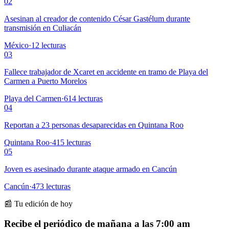
02
Asesinan al creador de contenido César Gastélum durante
transmisión en Culiacán
México
·
12
lecturas
03
Fallece trabajador de Xcaret en accidente en tramo de Playa del
Carmen a Puerto Morelos
Playa del Carmen
·
614
lecturas
04
Reportan a 23 personas desaparecidas en Quintana Roo
Quintana Roo
·
415
lecturas
05
Joven es asesinado durante ataque armado en Cancún
Cancún
·
473
lecturas
📰 Tu edición de hoy
Recibe el periódico de mañana a las 7:00 am