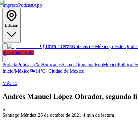
Impreso
Podcast
App
Edición
Quinta
Fuerza
Noticias de México, desde Quint
Suscríbete gratis
Portada
Policiaca
🌀 Huracanes
Sismos
Quintana Roo
México
Política
De
Inicio
/
México
🌤️
14
°C
·
Ciudad de México
México
Andrés Manuel López Obrador, segundo líd
S
Santiago Méndez
·
26 de octubre de 2021
·
4
min de lectura