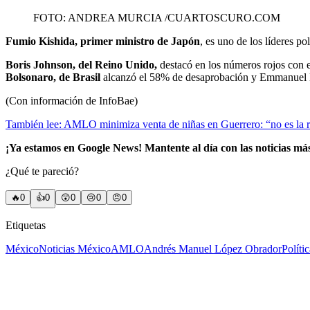
FOTO: ANDREA MURCIA /CUARTOSCURO.COM
Fumio Kishida, primer ministro de Japón
, es uno de los líderes 
Boris Johnson, del Reino Unido,
destacó en los números rojos con 
Bolsonaro, de Brasil
alcanzó el 58% de desaprobación y Emmanuel 
(Con información de InfoBae)
También lee: AMLO minimiza venta de niñas en Guerrero: “no es la 
¡Ya estamos en Google News! Mantente al día con las noticias má
¿Qué te pareció?
🔥
0
👍
0
😲
0
😢
0
😠
0
Etiquetas
México
Noticias México
AMLO
Andrés Manuel López Obrador
Políti