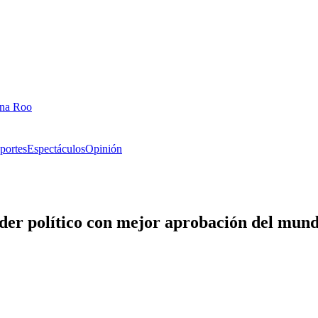
ana Roo
portes
Espectáculos
Opinión
er político con mejor aprobación del mun