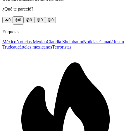
¿Qué te pareció?
🔥
0
👍
0
😲
0
😢
0
😠
0
Etiquetas
México
Noticias México
Claudia Sheinbaum
Noticias Canadá
Justin
Trudeau
cárteles mexicanos
Terroristas