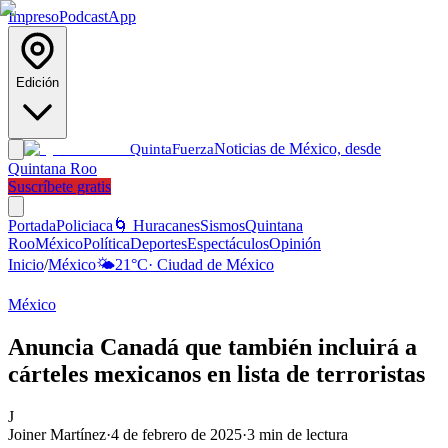
Impreso
Podcast
App
Edición
Noticias de México, desde
Quinta
Fuerza
Quintana Roo
Suscríbete gratis
Portada
Policiaca
🌀 Huracanes
Sismos
Quintana
Roo
México
Política
Deportes
Espectáculos
Opinión
Inicio
/
México
🌤️
21
°C
·
Ciudad de México
México
Anuncia Canadá que también incluirá a
cárteles mexicanos en lista de terroristas
J
Joiner Martínez
·
4 de febrero de 2025
·
3
min de lectura