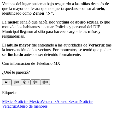
Vecinos del lugar pusieron bajo resguardo a las
niñas
después de
que la mayor confesara que no quería quedarse con su
abuelo
,
identificado como
Zenón "N".
La
menor
señaló que había sido
víctima
de
abuso sexual
, lo que
motivó a los habitantes a actuar. Policías y personal del DIF
Municipal llegaron al sitio para hacerse cargo de las
niñas
y
resguardarlas.
El
adulto mayor
fue entregado a las autoridades de
Veracruz
tras
la intervención de los vecinos. Por momentos, se temió que pudiera
ser
linchado
antes de ser detenido formalmente.
Con información de Telediario MX
¿Qué te pareció?
🔥
0
👍
0
😲
0
😢
0
😠
0
Etiquetas
México
Noticias México
Veracruz
Abuso Sexual
Noticias
Veracruz
Abuso de menores