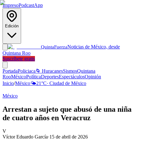
Impreso
Podcast
App
Edición
Noticias de México, desde
Quinta
Fuerza
Quintana Roo
Suscríbete gratis
Portada
Policiaca
🌀 Huracanes
Sismos
Quintana
Roo
México
Política
Deportes
Espectáculos
Opinión
Inicio
/
México
🌤️
21
°C
·
Ciudad de México
México
Arrestan a sujeto que abusó de una niña
de cuatro años en Veracruz
V
Víctor Eduardo García
·
15 de abril de 2026