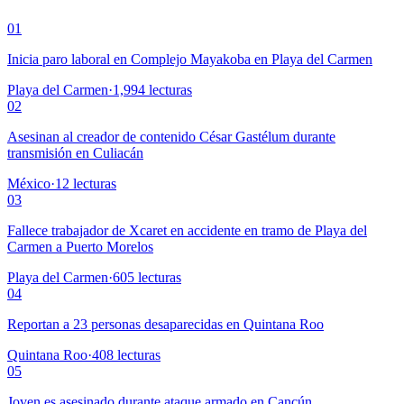
01
Inicia paro laboral en Complejo Mayakoba en Playa del Carmen
Playa del Carmen
·
1,994
lecturas
02
Asesinan al creador de contenido César Gastélum durante
transmisión en Culiacán
México
·
12
lecturas
03
Fallece trabajador de Xcaret en accidente en tramo de Playa del
Carmen a Puerto Morelos
Playa del Carmen
·
605
lecturas
04
Reportan a 23 personas desaparecidas en Quintana Roo
Quintana Roo
·
408
lecturas
05
Joven es asesinado durante ataque armado en Cancún