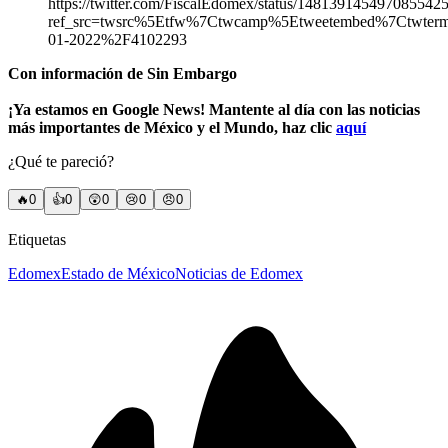
https://twitter.com/FiscalEdomex/status/148139145497085542
ref_src=twsrc%5Etfw%7Ctwcamp%5Etweetembed%7Ctwte
01-2022%2F4102293
Con información de Sin Embargo
¡Ya estamos en Google News! Mantente al día con las noticias
más importantes de México y el Mundo, haz clic
aquí
¿Qué te pareció?
🔥
0
👍
0
😲
0
😢
0
😠
0
Etiquetas
Edomex
Estado de México
Noticias de Edomex