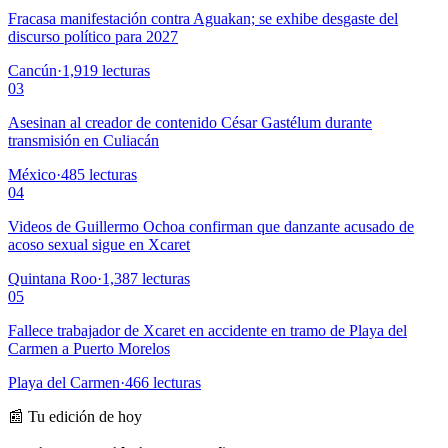
Fracasa manifestación contra Aguakan; se exhibe desgaste del
discurso político para 2027
Cancún
·
1,919
lecturas
03
Asesinan al creador de contenido César Gastélum durante
transmisión en Culiacán
México
·
485
lecturas
04
Videos de Guillermo Ochoa confirman que danzante acusado de
acoso sexual sigue en Xcaret
Quintana Roo
·
1,387
lecturas
05
Fallece trabajador de Xcaret en accidente en tramo de Playa del
Carmen a Puerto Morelos
Playa del Carmen
·
466
lecturas
📰 Tu edición de hoy