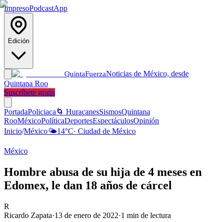
Impreso
Podcast
App
Edición
Noticias de México, desde
Quinta
Fuerza
Quintana Roo
Suscríbete gratis
Portada
Policiaca
🌀 Huracanes
Sismos
Quintana
Roo
México
Política
Deportes
Espectáculos
Opinión
Inicio
/
México
🌤️
14
°C
·
Ciudad de México
México
Hombre abusa de su hija de 4 meses en
Edomex, le dan 18 años de cárcel
R
Ricardo Zapata
·
13 de enero de 2022
·
1
min de lectura