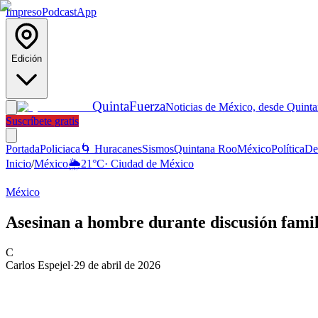
Impreso
Podcast
App
Edición
Quinta
Fuerza
Noticias de México, desde Quint
Suscríbete gratis
Portada
Policiaca
🌀 Huracanes
Sismos
Quintana Roo
México
Política
De
Inicio
/
México
🌦️
21
°C
·
Ciudad de México
México
Asesinan a hombre durante discusión famil
C
Carlos Espejel
·
29 de abril de 2026