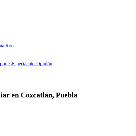
ana Roo
portes
Espectáculos
Opinión
iar en Coxcatlán, Puebla