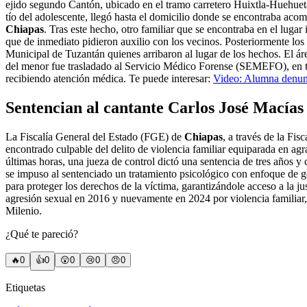
ejido segundo Cantón, ubicado en el tramo carretero Huixtla-Huehuet
tío del adolescente, llegó hasta el domicilio donde se encontraba aco
Chiapas
. Tras este hecho, otro familiar que se encontraba en el lug
que de inmediato pidieron auxilio con los vecinos. Posteriormente los 
Municipal de Tuzantán quienes arribaron al lugar de los hechos. El áre
del menor fue trasladado al Servicio Médico Forense (SEMEFO), en tant
recibiendo atención médica. Te puede interesar:
Video: Alumna denunc
Sentencian al cantante Carlos José Macías 
La Fiscalía General del Estado (FGE) de
Chiapas
, a través de la Fi
encontrado culpable del delito de violencia familiar equiparada en a
últimas horas, una jueza de control dictó una sentencia de tres años y
se impuso al sentenciado un tratamiento psicológico con enfoque de g
para proteger los derechos de la víctima, garantizándole acceso a la j
agresión sexual en 2016 y nuevamente en 2024 por violencia familiar, 
Milenio.
¿Qué te pareció?
🔥
0
👍
0
😲
0
😢
0
😠
0
Etiquetas