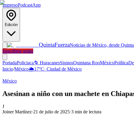
Impreso
Podcast
App
Edición
Quinta
Fuerza
Noticias de México, desde Quint
Suscríbete gratis
Portada
Policiaca
🌀 Huracanes
Sismos
Quintana Roo
México
Política
De
Inicio
/
México
🌦️
17
°C
·
Ciudad de México
México
Asesinan a niño con un machete en Chiapas
J
Joiner Martínez
·
21 de julio de 2025
·
3
min de lectura