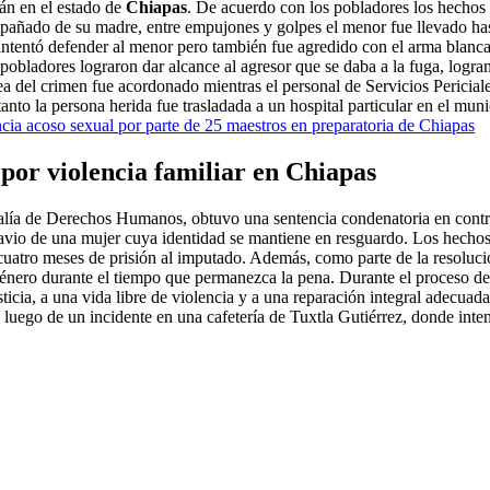
án en el estado de
Chiapas
. De acuerdo con los pobladores los hechos
mpañado de su madre, entre empujones y golpes el menor fue llevado has
ar intentó defender al menor pero también fue agredido con el arma blan
pobladores lograron dar alcance al agresor que se daba a la fuga, logran
a del crimen fue acordonado mientras el personal de Servicios Periciale
o la persona herida fue trasladada a un hospital particular en el muni
ia acoso sexual por parte de 25 maestros en preparatoria de Chiapas
por violencia familiar en Chiapas
scalía de Derechos Humanos, obtuvo una sentencia condenatoria en cont
gravio de una mujer cuya identidad se mantiene en resguardo. Los hechos
 cuatro meses de prisión al imputado. Además, como parte de la resolució
énero durante el tiempo que permanezca la pena. Durante el proceso de 
usticia, a una vida libre de violencia y a una reparación integral adecu
luego de un incidente en una cafetería de Tuxtla Gutiérrez, donde inten