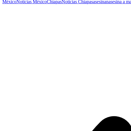
México
Noticias México
Chiapas
Noticias Chiapas
asesinan
asesina a m