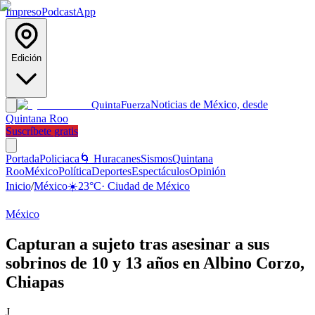
Impreso
Podcast
App
Edición
Noticias de México, desde
Quinta
Fuerza
Quintana Roo
Suscríbete gratis
Portada
Policiaca
🌀 Huracanes
Sismos
Quintana
Roo
México
Política
Deportes
Espectáculos
Opinión
Inicio
/
México
☀️
23
°C
·
Ciudad de México
México
Capturan a sujeto tras asesinar a sus
sobrinos de 10 y 13 años en Albino Corzo,
Chiapas
J