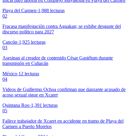
Inicia paro laboral en Complejo Mayakoba en Playa del Carmen
Playa del Carmen
·
1,988
lecturas
02
Fracasa manifestación contra Aguakan; se exhibe desgaste del
discurso político para 2027
Cancún
·
1,925
lecturas
03
Asesinan al creador de contenido César Gastélum durante
transmisión en Culiacán
México
·
12
lecturas
04
Videos de Guillermo Ochoa confirman que danzante acusado de
acoso sexual sigue en Xcaret
Quintana Roo
·
1,391
lecturas
05
Fallece trabajador de Xcaret en accidente en tramo de Playa del
Carmen a Puerto Morelos