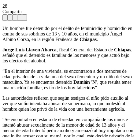
28
Compartir
Un hombre fue detenido por el delito de feminicidio y homicidio en
contra de sus sobrinos de 13 y 10 años, en el municipio Ángel
Albino Corzo, en la región Frailesca de
Chiapas
.
Jorge Luis Llaven Abarca
, fiscal General del Estado de
Chiapas
,
señaló que el detenido es familiar de los menores y que actuó bajo
los efectos del alcohol.
“En el interior de una vivienda, se encontraron a dos menores de
edad privados de la vida: una del sexo femenino y un niño del sexo
masculino. Ya se encuentra detenido
Damián 'N'
, que resulta tener
una relación familiar, es tío de los hoy fallecidos”.
Las autoridades refieren que según testigos el niño pido auxilio al
ver que su tío intentaba abusar de su hermana, lo que molestó al
hombre quien los privó de la vida con una herramienta agrícola.
“Se encontraba en estado de ebriedad en compañía de los niños e
intentó abusar sexualmente de la menor de edad de 13 años y el
menor de edad intentó pedir auxilio y amenazó al hoy imputado con
que lo iba acusar con su mamá, por lo cual, este decide privarlo de la