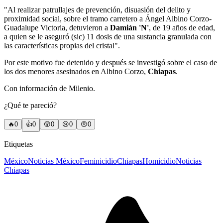
"Al realizar patrullajes de prevención, disuasión del delito y
proximidad social, sobre el tramo carretero a Ángel Albino Corzo-
Guadalupe Victoria, detuvieron a
Damián 'N'
, de 19 años de edad,
a quien se le aseguró (sic) 11 dosis de una sustancia granulada con
las características propias del cristal".
Por este motivo fue detenido y después se investigó sobre el caso de
los dos menores asesinados en Albino Corzo,
Chiapas
.
Con información de Milenio.
¿Qué te pareció?
🔥
0
👍
0
😲
0
😢
0
😠
0
Etiquetas
México
Noticias México
Feminicidio
Chiapas
Homicidio
Noticias
Chiapas