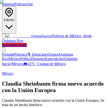
Impreso
Podcast
App
Edición
Noticias de México, desde
Quinta
Fuerza
Quintana Roo
Suscríbete gratis
Portada
Policiaca
🌀 Huracanes
Sismos
Quintana
Roo
México
Política
Deportes
Espectáculos
Opinión
Inicio
/
México
🌦️
22
°C
·
Ciudad de México
México
Claudia Sheinbaum firma nuevo acuerdo
con la Unión Europea
Claudia Sheinbaum firma nuevo acuerdo con la Unión Europea. Se
trata de un hecho histórico.