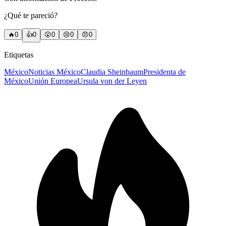
¿Qué te pareció?
🔥
0
👍
0
😲
0
😢
0
😠
0
Etiquetas
México
Noticias México
Claudia Sheinbaum
Presidenta de
México
Unión Europea
Ursula von der Leyen