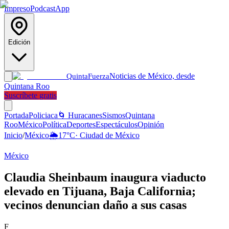
Impreso
Podcast
App
Edición
Noticias de México, desde
Quinta
Fuerza
Quintana Roo
Suscríbete gratis
Portada
Policiaca
🌀 Huracanes
Sismos
Quintana
Roo
México
Política
Deportes
Espectáculos
Opinión
Inicio
/
México
🌦️
17
°C
·
Ciudad de México
México
Claudia Sheinbaum inaugura viaducto
elevado en Tijuana, Baja California;
vecinos denuncian daño a sus casas
F