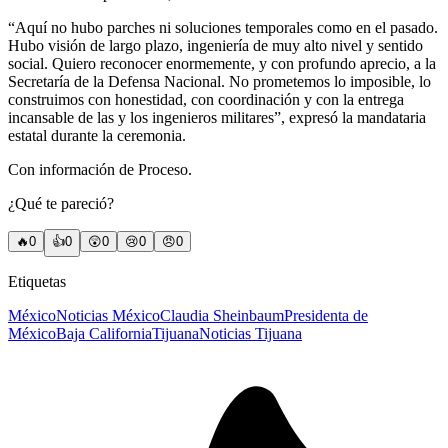
“Aquí no hubo parches ni soluciones temporales como en el pasado.
Hubo visión de largo plazo, ingeniería de muy alto nivel y sentido
social. Quiero reconocer enormemente, y con profundo aprecio, a la
Secretaría de la Defensa Nacional. No prometemos lo imposible, lo
construimos con honestidad, con coordinación y con la entrega
incansable de las y los ingenieros militares”, expresó la mandataria
estatal durante la ceremonia.
Con información de Proceso.
¿Qué te pareció?
🔥
0
👍
0
😲
0
😢
0
😠
0
Etiquetas
México
Noticias México
Claudia Sheinbaum
Presidenta de
México
Baja California
Tijuana
Noticias Tijuana