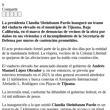
9
Compartir
La presidenta Claudia Sheinbaum Pardo inauguró un tramo
del viaducto elevado en el municipio de Tijuana, Baja
California, en el marco de denuncias de vecinos de la obra por
daños en sus viviendas y el incumplimiento de la Secretaría de
Defensa por muros de contención prometidos.
El acto protocolario formó parte de la gira de dos días por la entidad
de la mandataria federal. La víspera, vecinos de la Colonia Libertad
se quejaron de las afectaciones que ha traído esta construcción.
El viaducto elevado fue anunciado durante el gobierno de
Andrés
Manuel López Obrador
y, en ese entonces, se preveía que
estuviera terminado en el 2023; la obra general recorrerá alrededor
de 11 kilómetros y busca conectar el Aeropuerto Internacional
Abelardo L. Rodríguez con Playas de
Tijuana
.
La inversión total, conforme ha difundido el gobierno federal, es de
14 mil millones de pesos.
La inauguración a la que asistió
Claudia Sheinbaum Pardo
es un
trayecto de 7 kilómetros con puentes, rampas de acceso y un túnel.