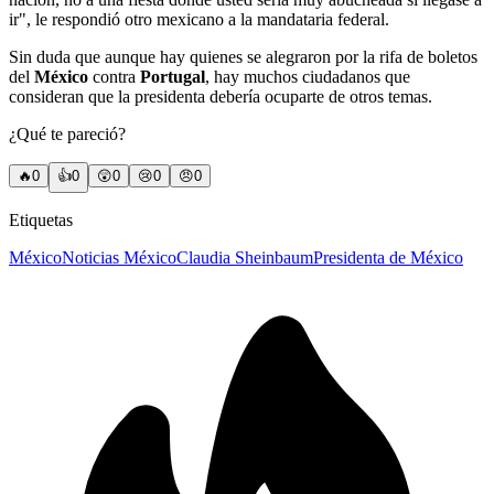
ir", le respondió otro mexicano a la mandataria federal.
Sin duda que aunque hay quienes se alegraron por la rifa de boletos
del
México
contra
Portugal
, hay muchos ciudadanos que
consideran que la presidenta debería ocuparte de otros temas.
¿Qué te pareció?
🔥
0
👍
0
😲
0
😢
0
😠
0
Etiquetas
México
Noticias México
Claudia Sheinbaum
Presidenta de México