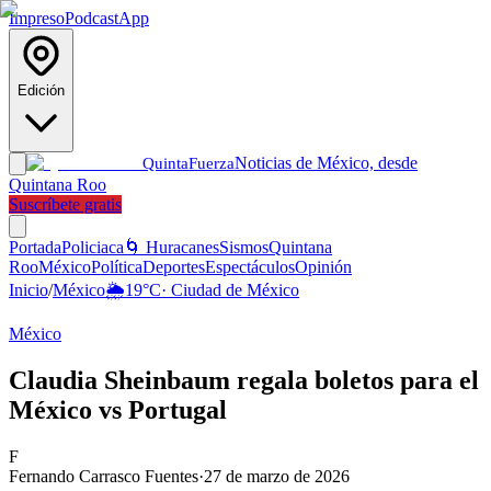
Impreso
Podcast
App
Edición
Noticias de México, desde
Quinta
Fuerza
Quintana Roo
Suscríbete gratis
Portada
Policiaca
🌀 Huracanes
Sismos
Quintana
Roo
México
Política
Deportes
Espectáculos
Opinión
Inicio
/
México
🌦️
19
°C
·
Ciudad de México
México
Claudia Sheinbaum regala boletos para el
México vs Portugal
F
Fernando Carrasco Fuentes
·
27 de marzo de 2026