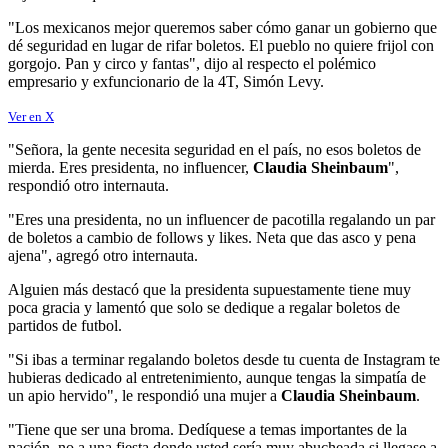
"Los mexicanos mejor queremos saber cómo ganar un gobierno que
dé seguridad en lugar de rifar boletos. El pueblo no quiere frijol con
gorgojo. Pan y circo y fantas", dijo al respecto el polémico
empresario y exfuncionario de la 4T, Simón Levy.
Ver en X
"Señora, la gente necesita seguridad en el país, no esos boletos de
mierda. Eres presidenta, no influencer,
Claudia Sheinbaum
",
respondió otro internauta.
"Eres una presidenta, no un influencer de pacotilla regalando un par
de boletos a cambio de follows y likes. Neta que das asco y pena
ajena", agregó otro internauta.
Alguien más destacó que la presidenta supuestamente tiene muy
poca gracia y lamentó que solo se dedique a regalar boletos de
partidos de futbol.
"Si ibas a terminar regalando boletos desde tu cuenta de Instagram te
hubieras dedicado al entretenimiento, aunque tengas la simpatía de
un apio hervido", le respondió una mujer a
Claudia Sheinbaum
.
"Tiene que ser una broma. Dedíquese a temas importantes de la
nación, no a una fiesta donde usted sería muy abucheada si llegase a