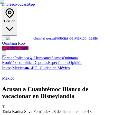
Impreso
Podcast
App
Edición
Noticias de México, desde
Quinta
Fuerza
Quintana Roo
Suscríbete gratis
Portada
Policiaca
🌀 Huracanes
Sismos
Quintana
Roo
México
Política
Deportes
Espectáculos
Opinión
Inicio
/
México
☁️
14
°C
·
Ciudad de México
México
Acusan a Cuauhtémoc Blanco de
vacacionar en Disneylandia
T
Tania Karina Silva Fernández
·
28 de diciembre de 2018