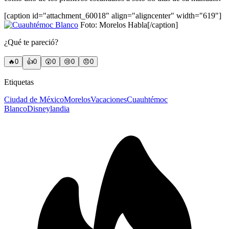
[caption id="attachment_60018" align="aligncenter" width="619"]
Foto: Morelos Habla[/caption]
¿Qué te pareció?
🔥
0
👍
0
😲
0
😢
0
😠
0
Etiquetas
Ciudad de México
Morelos
Vacaciones
Cuauhtémoc
Blanco
Disneylandia