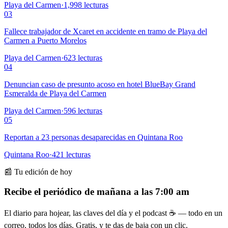
Playa del Carmen
·
1,998
lecturas
03
Fallece trabajador de Xcaret en accidente en tramo de Playa del
Carmen a Puerto Morelos
Playa del Carmen
·
623
lecturas
04
Denuncian caso de presunto acoso en hotel BlueBay Grand
Esmeralda de Playa del Carmen
Playa del Carmen
·
596
lecturas
05
Reportan a 23 personas desaparecidas en Quintana Roo
Quintana Roo
·
421
lecturas
📰 Tu edición de hoy
Recibe el periódico de mañana a las 7:00 am
El diario para hojear, las claves del día y el podcast ☕ — todo en un
correo, todos los días. Gratis, y te das de baja con un clic.