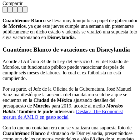
Compartir
Cuauhtémoc Blanco
se lleva muy tranquilo su papel de gobernador
de
Morelos
, ya que este jueves cumple una semana sin presentarse
públicamente en dicho estado y además se viralizó una supuesta foto
suya vacacionando en
Disneylandia
.
Cuautémoc Blanco
de vacaciones en
Disneylandia
Acorde al Artículo 33 de la Ley del Servicio Civil del Estado de
Morelos, un funcionario público puede vacacionar después de
cumplir seis meses de labores, lo cual el ex futbolista no está
cumpliendo.
Por su parte, el Jefe de la Oficina de la Gubernatura, José Manuel
Sanz manifestó que la ausencia del mandatario se debe a que se
encuentra en la
Ciudad de México
ajustando detalles del
presupuesto de
Morelos
para 2019, acorde al medio
Morelos
Habla
.
También te pude interesar:
Destaca The Economist
mesura de AMLO en gasto social
Con lo que no contaban era que se viralizara una supuesta foto de
Cuauhtémoc Blanco
disfrutando de Disneylandia, presentándose
como uno de los primeros escándalos a sólo 88 días de su mandato.