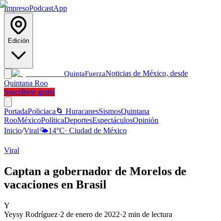
Impreso
Podcast
App
Edición
Noticias de México, desde
Quinta
Fuerza
Quintana Roo
Suscríbete gratis
Portada
Policiaca
🌀 Huracanes
Sismos
Quintana
Roo
México
Política
Deportes
Espectáculos
Opinión
Inicio
/
Viral
🌤️
14
°C
·
Ciudad de México
Viral
Captan a gobernador de Morelos de
vacaciones en Brasil
Y
Yeysy Rodríguez
·
2 de enero de 2022
·
2
min de lectura