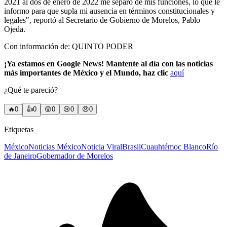
2021 al dos de enero de 2022 me separo de mis funciones, lo que le
informo para que supla mi ausencia en términos constitucionales y
legales", reportó al Secretario de Gobierno de Morelos, Pablo
Ojeda.
Con información de: QUINTO PODER
¡Ya estamos en Google News! Mantente al día con las noticias
más importantes de México y el Mundo, haz clic
aquí
¿Qué te pareció?
🔥
0
👍
0
😲
0
😢
0
😠
0
Etiquetas
México
Noticias México
Noticia Viral
Brasil
Cuauhtémoc Blanco
Río
de Janeiro
Gobernador de Morelos