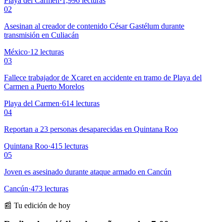
Playa del Carmen
·
1,996
lecturas
02
Asesinan al creador de contenido César Gastélum durante
transmisión en Culiacán
México
·
12
lecturas
03
Fallece trabajador de Xcaret en accidente en tramo de Playa del
Carmen a Puerto Morelos
Playa del Carmen
·
614
lecturas
04
Reportan a 23 personas desaparecidas en Quintana Roo
Quintana Roo
·
415
lecturas
05
Joven es asesinado durante ataque armado en Cancún
Cancún
·
473
lecturas
📰 Tu edición de hoy