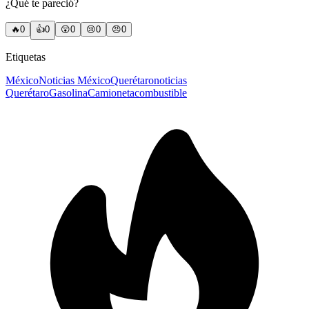
¿Qué te pareció?
🔥
0
👍
0
😲
0
😢
0
😠
0
Etiquetas
México
Noticias México
Querétaro
noticias
Querétaro
Gasolina
Camioneta
combustible