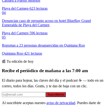
Carmen a Puerto Morelos
Playa del Carmen
·
623
lecturas
04
Denuncian caso de presunto acoso en hotel BlueBay Grand
Esmeralda de Playa del Carmen
Playa del Carmen
·
596
lecturas
05
Reportan a 23 personas desaparecidas en Quintana Roo
Quintana Roo
·
421
lecturas
📰 Tu edición de hoy
Recibe el periódico de mañana a las 7:00 am
El diario para hojear, las claves del día y el podcast ☕ — todo en un
correo, todos los días. Gratis, y te das de baja con un clic.
Suscribirme
Al suscribirte aceptas nuestro
aviso de privacidad
. Puedes darte de