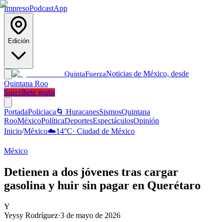
Impreso
Podcast
App
Edición
Noticias de México, desde
Quinta
Fuerza
Quintana Roo
Suscríbete gratis
Portada
Policiaca
🌀 Huracanes
Sismos
Quintana
Roo
México
Política
Deportes
Espectáculos
Opinión
Inicio
/
México
☁️
14
°C
·
Ciudad de México
México
Detienen a dos jóvenes tras cargar
gasolina y huir sin pagar en Querétaro
Y
Yeysy Rodríguez
·
3 de mayo de 2026