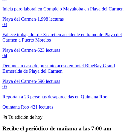
Inicia paro laboral en Complejo Mayakoba en Playa del Carmen
Playa del Carmen
·
1,998
lecturas
03
Fallece trabajador de Xcaret en accidente en tramo de Playa del
Carmen a Puerto Morelos
Playa del Carmen
·
623
lecturas
04
Denuncian caso de presunto acoso en hotel BlueBay Grand
Esmeralda de Playa del Carmen
Playa del Carmen
·
596
lecturas
05
Reportan a 23 personas desaparecidas en Quintana Roo
Quintana Roo
·
421
lecturas
📰 Tu edición de hoy
Recibe el periódico de mañana a las 7:00 am