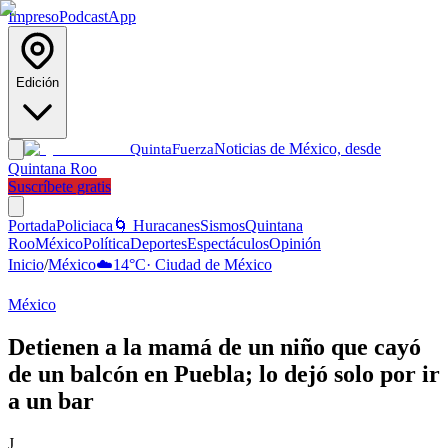
Impreso
Podcast
App
Edición
Noticias de México, desde
Quinta
Fuerza
Quintana Roo
Suscríbete gratis
Portada
Policiaca
🌀 Huracanes
Sismos
Quintana
Roo
México
Política
Deportes
Espectáculos
Opinión
Inicio
/
México
☁️
14
°C
·
Ciudad de México
México
Detienen a la mamá de un niño que cayó
de un balcón en Puebla; lo dejó solo por ir
a un bar
J