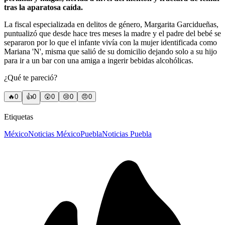
tras la aparatosa caída.
La fiscal especializada en delitos de género, Margarita Garcidueñas,
puntualizó que desde hace tres meses la madre y el padre del bebé se
separaron por lo que el infante vivía con la mujer identificada como
Mariana 'N', misma que salió de su domicilio dejando solo a su hijo
para ir a un bar con una amiga a ingerir bebidas alcohólicas.
¿Qué te pareció?
🔥
0
👍
0
😲
0
😢
0
😠
0
Etiquetas
México
Noticias México
Puebla
Noticias Puebla