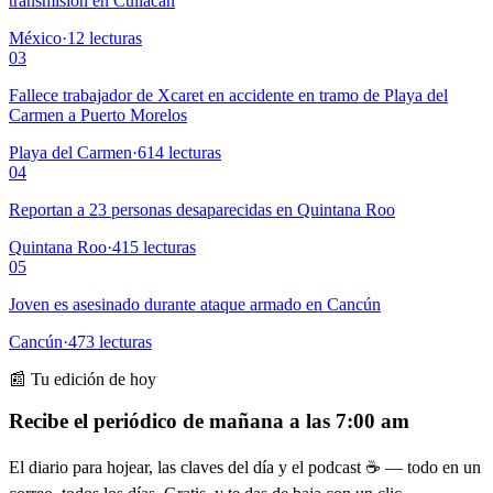
transmisión en Culiacán
México
·
12
lecturas
03
Fallece trabajador de Xcaret en accidente en tramo de Playa del
Carmen a Puerto Morelos
Playa del Carmen
·
614
lecturas
04
Reportan a 23 personas desaparecidas en Quintana Roo
Quintana Roo
·
415
lecturas
05
Joven es asesinado durante ataque armado en Cancún
Cancún
·
473
lecturas
📰 Tu edición de hoy
Recibe el periódico de mañana a las 7:00 am
El diario para hojear, las claves del día y el podcast ☕ — todo en un