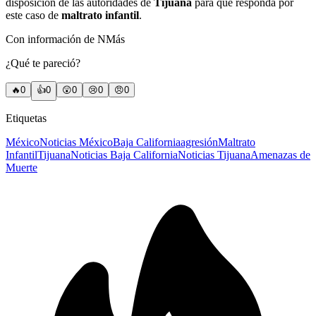
disposición de las autoridades de
Tijuana
para que responda por
este caso de
maltrato infantil
.
Con información de NMás
¿Qué te pareció?
🔥
0
👍
0
😲
0
😢
0
😠
0
Etiquetas
México
Noticias México
Baja California
agresión
Maltrato
Infantil
Tijuana
Noticias Baja California
Noticias Tijuana
Amenazas de
Muerte