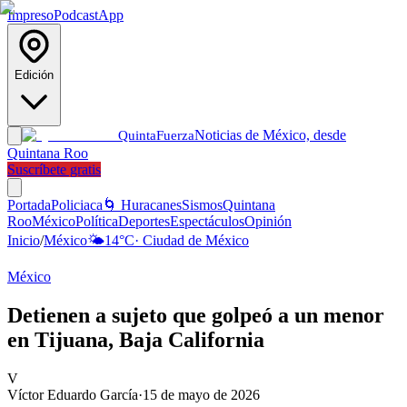
Impreso
Podcast
App
Edición
Noticias de México, desde
Quinta
Fuerza
Quintana Roo
Suscríbete gratis
Portada
Policiaca
🌀 Huracanes
Sismos
Quintana
Roo
México
Política
Deportes
Espectáculos
Opinión
Inicio
/
México
🌤️
14
°C
·
Ciudad de México
México
Detienen a sujeto que golpeó a un menor
en Tijuana, Baja California
V
Víctor Eduardo García
·
15 de mayo de 2026