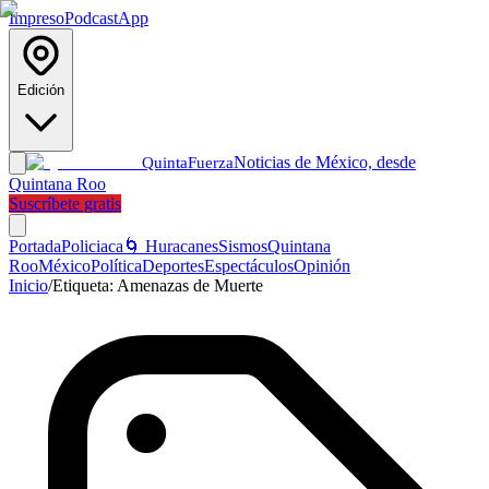
Impreso
Podcast
App
Edición
Noticias de México, desde
Quinta
Fuerza
Quintana Roo
Suscríbete gratis
Portada
Policiaca
🌀 Huracanes
Sismos
Quintana
Roo
México
Política
Deportes
Espectáculos
Opinión
Inicio
/
Etiqueta:
Amenazas de Muerte