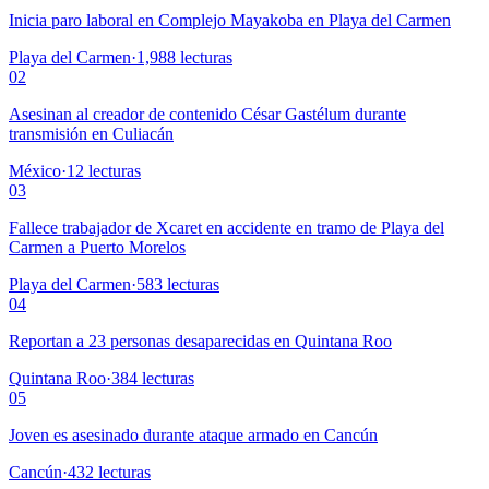
Inicia paro laboral en Complejo Mayakoba en Playa del Carmen
Playa del Carmen
·
1,988
lecturas
02
Asesinan al creador de contenido César Gastélum durante
transmisión en Culiacán
México
·
12
lecturas
03
Fallece trabajador de Xcaret en accidente en tramo de Playa del
Carmen a Puerto Morelos
Playa del Carmen
·
583
lecturas
04
Reportan a 23 personas desaparecidas en Quintana Roo
Quintana Roo
·
384
lecturas
05
Joven es asesinado durante ataque armado en Cancún
Cancún
·
432
lecturas