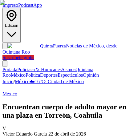
Impreso
Podcast
App
Edición
Noticias de México, desde
Quinta
Fuerza
Quintana Roo
Suscríbete gratis
Portada
Policiaca
🌀 Huracanes
Sismos
Quintana
Roo
México
Política
Deportes
Espectáculos
Opinión
Inicio
/
México
☁️
16
°C
·
Ciudad de México
México
Encuentran cuerpo de adulto mayor en
una plaza en Torreón, Coahuila
V
Víctor Eduardo García
·
22 de abril de 2026