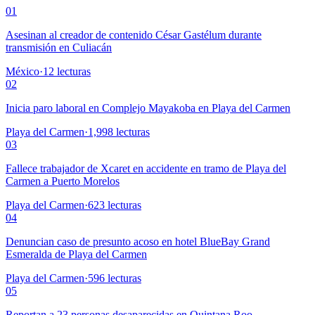
01
Asesinan al creador de contenido César Gastélum durante
transmisión en Culiacán
México
·
12
lecturas
02
Inicia paro laboral en Complejo Mayakoba en Playa del Carmen
Playa del Carmen
·
1,998
lecturas
03
Fallece trabajador de Xcaret en accidente en tramo de Playa del
Carmen a Puerto Morelos
Playa del Carmen
·
623
lecturas
04
Denuncian caso de presunto acoso en hotel BlueBay Grand
Esmeralda de Playa del Carmen
Playa del Carmen
·
596
lecturas
05
Reportan a 23 personas desaparecidas en Quintana Roo