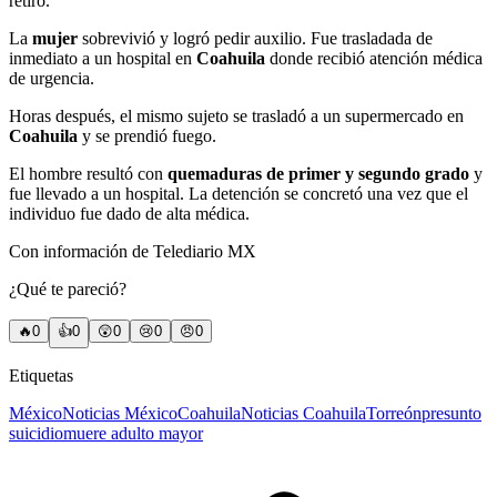
retiró.
La
mujer
sobrevivió y logró pedir auxilio. Fue trasladada de
inmediato a un hospital en
Coahuila
donde recibió atención médica
de urgencia.
Horas después, el mismo sujeto se trasladó a un supermercado en
Coahuila
y se prendió fuego.
El hombre resultó con
quemaduras de primer y segundo grado
y
fue llevado a un hospital. La detención se concretó una vez que el
individuo fue dado de alta médica.
Con información de Telediario MX
¿Qué te pareció?
🔥
0
👍
0
😲
0
😢
0
😠
0
Etiquetas
México
Noticias México
Coahuila
Noticias Coahuila
Torreón
presunto
suicidio
muere adulto mayor