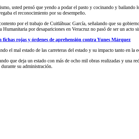
ilismo, usted pensó que yendo a podar el pasto y cocinando y bailando 
ntregaba el reconocimiento por su desempeño.
ontento por el trabajo de Cuitláhuac García, señalando que su gobier
ia Humanitaria por desapariciones en Veracruz no pasó de ser un acto s
n fichas rojas y órdenes de aprehensión contra Yunes Márquez
cando el mal estado de las carreteras del estado y su impacto tanto en l
ando que deja un estado con más de ocho mil obras realizadas y una red
 durante su administración.