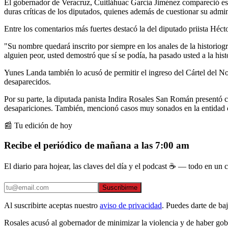
El gobernador de Veracruz, Cuitláhuac García Jiménez compareció est
duras críticas de los diputados, quienes además de cuestionar su adm
Entre los comentarios más fuertes destacó la del diputado priista Héc
"Su nombre quedará inscrito por siempre en los anales de la historio
alguien peor, usted demostró que sí se podía, ha pasado usted a la his
Yunes Landa también lo acusó de permitir el ingreso del Cártel del Nor
desaparecidos.
Por su parte, la diputada panista Indira Rosales San Román presentó ci
desapariciones. También, mencionó casos muy sonados en la entidad c
📰 Tu edición de hoy
Recibe el periódico de mañana a las 7:00 am
El diario para hojear, las claves del día y el podcast ☕ — todo en un co
Suscribirme
Al suscribirte aceptas nuestro
aviso de privacidad
. Puedes darte de ba
Rosales acusó al gobernador de minimizar la violencia y de haber gob