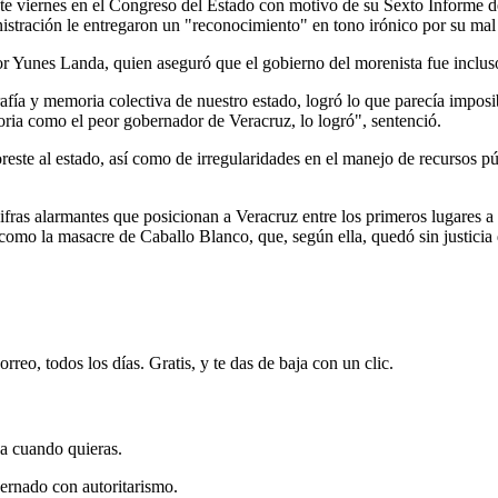
e viernes en el Congreso del Estado con motivo de su Sexto Informe de
inistración le entregaron un "reconocimiento" en tono irónico por su m
tor Yunes Landa, quien aseguró que el gobierno del morenista fue inclus
grafía y memoria colectiva de nuestro estado, logró lo que parecía imp
toria como el peor gobernador de Veracruz, lo logró", sentenció.
este al estado, así como de irregularidades en el manejo de recursos pú
fras alarmantes que posicionan a Veracruz entre los primeros lugares a 
omo la masacre de Caballo Blanco, que, según ella, quedó sin justicia
rreo, todos los días. Gratis, y te das de baja con un clic.
ja cuando quieras.
ernado con autoritarismo.