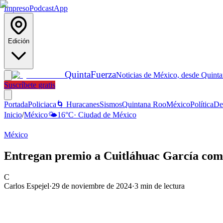
Impreso
Podcast
App
Edición
Quinta
Fuerza
Noticias de México, desde Quint
Suscríbete gratis
Portada
Policiaca
🌀 Huracanes
Sismos
Quintana Roo
México
Política
De
Inicio
/
México
🌤️
16
°C
·
Ciudad de México
México
Entregan premio a Cuitláhuac García como
C
Carlos Espejel
·
29 de noviembre de 2024
·
3
min de lectura