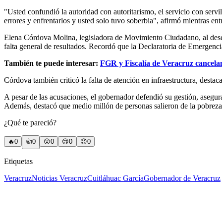
"Usted confundió la autoridad con autoritarismo, el servicio con serv
errores y enfrentarlos y usted solo tuvo soberbia", afirmó mientras e
Elena Córdova Molina, legisladora de Movimiento Ciudadano, al desc
falta general de resultados. Recordó que la Declaratoria de Emergenc
También te puede interesar:
FGR y Fiscalía de Veracruz cancela
Córdova también criticó la falta de atención en infraestructura, desta
A pesar de las acusaciones, el gobernador defendió su gestión, asegur
Además, destacó que medio millón de personas salieron de la pobreza
¿Qué te pareció?
🔥
0
👍
0
😲
0
😢
0
😠
0
Etiquetas
Veracruz
Noticias Veracruz
Cuitláhuac García
Gobernador de Veracruz