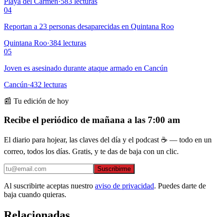
Playa del Carmen
·
583
lecturas
04
Reportan a 23 personas desaparecidas en Quintana Roo
Quintana Roo
·
384
lecturas
05
Joven es asesinado durante ataque armado en Cancún
Cancún
·
432
lecturas
📰 Tu edición de hoy
Recibe el periódico de mañana a las 7:00 am
El diario para hojear, las claves del día y el podcast ☕ — todo en un
correo, todos los días. Gratis, y te das de baja con un clic.
Suscribirme
Al suscribirte aceptas nuestro
aviso de privacidad
. Puedes darte de
baja cuando quieras.
Relacionadas