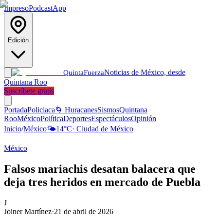
Impreso
Podcast
App
Edición
Noticias de México, desde
Quinta
Fuerza
Quintana Roo
Suscríbete gratis
Portada
Policiaca
🌀 Huracanes
Sismos
Quintana
Roo
México
Política
Deportes
Espectáculos
Opinión
Inicio
/
México
🌤️
14
°C
·
Ciudad de México
México
Falsos mariachis desatan balacera que
deja tres heridos en mercado de Puebla
J
Joiner Martínez
·
21 de abril de 2026