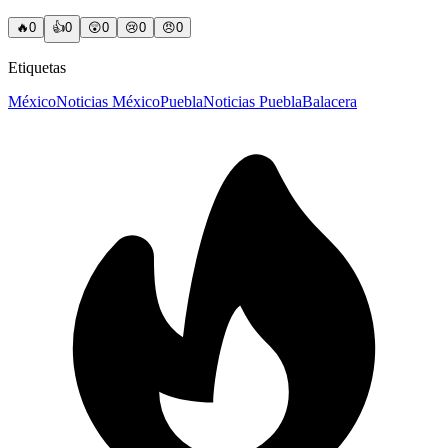
🔥
0
👍
0
😲
0
😢
0
😠
0
Etiquetas
México
Noticias México
Puebla
Noticias Puebla
Balacera