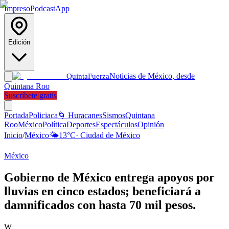
Impreso
Podcast
App
Edición
Noticias de México, desde
Quinta
Fuerza
Quintana Roo
Suscríbete gratis
Portada
Policiaca
🌀 Huracanes
Sismos
Quintana
Roo
México
Política
Deportes
Espectáculos
Opinión
Inicio
/
México
🌤️
13
°C
·
Ciudad de México
México
Gobierno de México entrega apoyos por
lluvias en cinco estados; beneficiará a
damnificados con hasta 70 mil pesos.
W