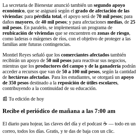
La secretaria de Bienestar anunció también un
segundo apoyo
económico
, que se asignará según el
grado de afectación de las
viviendas
: para
pérdida total
, el apoyo será de
70 mil pesos
; para
daños
mayores
, de
40 mil pesos
; y para afectaciones
medias
, de
25
mil pesos
. En paralelo, se implementará un programa de
reubicación de viviendas
que se encuentren en
zonas de riesgo
,
como laderas o márgenes de ríos, con el objetivo de proteger a las
familias ante futuras contingencias.
Montiel Reyes señaló que los
comerciantes afectados
también
recibirán un apoyo de
50 mil pesos
para reactivar sus negocios,
mientras que los
productores del campo y de la ganadería
podrán
acceder a recursos que van de
50 a 100 mil pesos
, según la cantidad
de
hectáreas afectadas
. Para los estudiantes, se otorgará un
apoyo
de 350 pesos
destinado a la
reposición de útiles escolares
,
contribuyendo a la continuidad de su educación.
📰 Tu edición de hoy
Recibe el periódico de mañana a las 7:00 am
El diario para hojear, las claves del día y el podcast ☕ — todo en un
correo, todos los días. Gratis, y te das de baja con un clic.