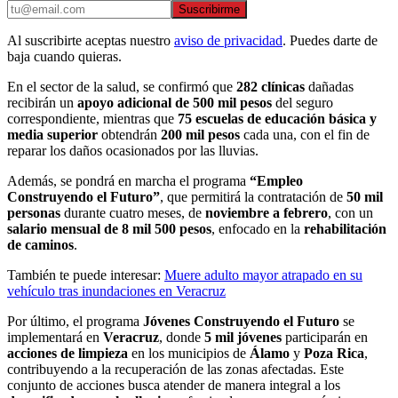
Suscribirme
Al suscribirte aceptas nuestro
aviso de privacidad
. Puedes darte de
baja cuando quieras.
En el sector de la salud, se confirmó que
282 clínicas
dañadas
recibirán un
apoyo adicional de 500 mil pesos
del seguro
correspondiente, mientras que
75 escuelas de educación básica y
media superior
obtendrán
200 mil pesos
cada una, con el fin de
reparar los daños ocasionados por las lluvias.
Además, se pondrá en marcha el programa
“Empleo
Construyendo el Futuro”
, que permitirá la contratación de
50 mil
personas
durante cuatro meses, de
noviembre a febrero
, con un
salario mensual de 8 mil 500 pesos
, enfocado en la
rehabilitación
de caminos
.
También te puede interesar:
Muere adulto mayor atrapado en su
vehículo tras inundaciones en Veracruz
Por último, el programa
Jóvenes Construyendo el Futuro
se
implementará en
Veracruz
, donde
5 mil jóvenes
participarán en
acciones de limpieza
en los municipios de
Álamo
y
Poza Rica
,
contribuyendo a la recuperación de las zonas afectadas. Este
conjunto de acciones busca atender de manera integral a los