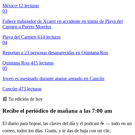
México
·
12
lecturas
03
Fallece trabajador de Xcaret en accidente en tramo de Playa del
Carmen a Puerto Morelos
Playa del Carmen
·
614
lecturas
04
Reportan a 23 personas desaparecidas en Quintana Roo
Quintana Roo
·
415
lecturas
05
Joven es asesinado durante ataque armado en Cancún
Cancún
·
473
lecturas
📰 Tu edición de hoy
Recibe el periódico de mañana a las 7:00 am
El diario para hojear, las claves del día y el podcast ☕ — todo en un
correo, todos los días. Gratis, y te das de baja con un clic.