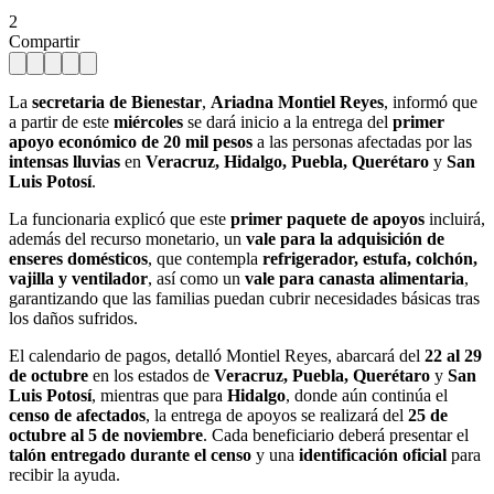
2
Compartir
La
secretaria de Bienestar
,
Ariadna Montiel Reyes
, informó que
a partir de este
miércoles
se dará inicio a la entrega del
primer
apoyo económico de 20 mil pesos
a las personas afectadas por las
intensas lluvias
en
Veracruz, Hidalgo, Puebla, Querétaro
y
San
Luis Potosí
.
La funcionaria explicó que este
primer paquete de apoyos
incluirá,
además del recurso monetario, un
vale para la adquisición de
enseres domésticos
, que contempla
refrigerador, estufa, colchón,
vajilla y ventilador
, así como un
vale para canasta alimentaria
,
garantizando que las familias puedan cubrir necesidades básicas tras
los daños sufridos.
El calendario de pagos, detalló Montiel Reyes, abarcará del
22 al 29
de octubre
en los estados de
Veracruz, Puebla, Querétaro
y
San
Luis Potosí
, mientras que para
Hidalgo
, donde aún continúa el
censo de afectados
, la entrega de apoyos se realizará del
25 de
octubre al 5 de noviembre
. Cada beneficiario deberá presentar el
talón entregado durante el censo
y una
identificación oficial
para
recibir la ayuda.