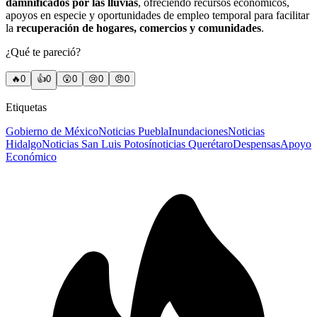
damnificados por las lluvias
, ofreciendo recursos económicos,
apoyos en especie y oportunidades de empleo temporal para facilitar
la
recuperación de hogares, comercios y comunidades
.
¿Qué te pareció?
🔥
0
👍
0
😲
0
😢
0
😠
0
Etiquetas
Gobierno de México
Noticias Puebla
Inundaciones
Noticias
Hidalgo
Noticias San Luis Potosí
noticias Querétaro
Despensas
Apoyo
Económico