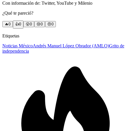
Con información de: Twitter, YouTube y Milenio
¿Qué te pareció?
🔥
0
👍
0
😲
0
😢
0
😠
0
Etiquetas
Noticias México
Andrés Manuel López Obrador (AMLO)
Grito de
independencia