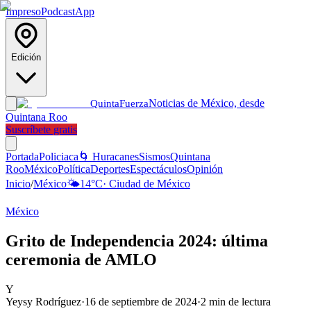
Impreso
Podcast
App
Edición
Noticias de México, desde
Quinta
Fuerza
Quintana Roo
Suscríbete gratis
Portada
Policiaca
🌀 Huracanes
Sismos
Quintana
Roo
México
Política
Deportes
Espectáculos
Opinión
Inicio
/
México
🌤️
14
°C
·
Ciudad de México
México
Grito de Independencia 2024: última
ceremonia de AMLO
Y
Yeysy Rodríguez
·
16 de septiembre de 2024
·
2
min de lectura