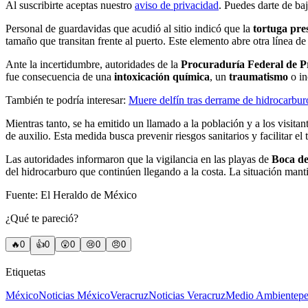
Al suscribirte aceptas nuestro
aviso de privacidad
. Puedes darte de ba
Personal de guardavidas que acudió al sitio indicó que la
tortuga pre
tamaño que transitan frente al puerto. Este elemento abre otra línea de
Ante la incertidumbre, autoridades de la
Procuraduría Federal de P
fue consecuencia de una
intoxicación química
, un
traumatismo
o in
También te podría interesar:
Muere delfín tras derrame de hidrocarbur
Mientras tanto, se ha emitido un llamado a la población y a los visita
de auxilio. Esta medida busca prevenir riesgos sanitarios y facilitar el t
Las autoridades informaron que la vigilancia en las playas de
Boca de
del hidrocarburo que continúen llegando a la costa. La situación manti
Fuente: El Heraldo de México
¿Qué te pareció?
🔥
0
👍
0
😲
0
😢
0
😠
0
Etiquetas
México
Noticias México
Veracruz
Noticias Veracruz
Medio Ambiente
pe