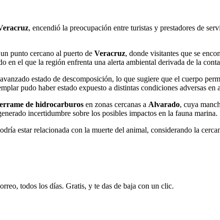
 Veracruz
, encendió la preocupación entre turistas y prestadores de se
 un punto cercano al puerto de
Veracruz
, donde visitantes que se encon
do en el que la región enfrenta una alerta ambiental derivada de la con
avanzado estado de descomposición, lo que sugiere que el cuerpo perman
 ejemplar pudo haber estado expuesto a distintas condiciones adversas en 
errame de hidrocarburos
en zonas cercanas a
Alvarado
, cuya mancha
 generado incertidumbre sobre los posibles impactos en la fauna marina.
odría estar relacionada con la muerte del animal, considerando la cercan
rreo, todos los días. Gratis, y te das de baja con un clic.