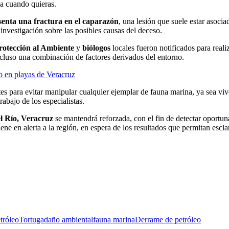
ja cuando quieras.
senta una fractura en el caparazón
, una lesión que suele estar asoc
 investigación sobre las posibles causas del deceso.
rotección al Ambiente
y
biólogos
locales fueron notificados para reali
cluso una combinación de factores derivados del entorno.
o en playas de Veracruz
ntes para evitar manipular cualquier ejemplar de fauna marina, ya sea vi
rabajo de los especialistas.
l Río, Veracruz
se mantendrá reforzada, con el fin de detectar oportun
ene en alerta a la región, en espera de los resultados que permitan escla
tróleo
Tortuga
daño ambiental
fauna marina
Derrame de petróleo