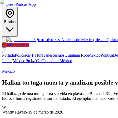
Impreso
Podcast
App
Edición
Quinta
Fuerza
Noticias de México, desde Quint
Suscríbete gratis
Portada
Policiaca
🌀 Huracanes
Sismos
Quintana Roo
México
Política
De
Inicio
/
México
🌤️
14
°C
·
Ciudad de México
México
Hallan tortuga muerta y analizan posible 
El hallazgo de una tortuga lora sin vida en playas de Boca del Río, V
hidrocarburos registrado al sur del estado. El ejemplar fue localiza
W
Wendy Ravelo
·
19 de marzo de 2026