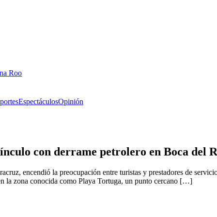
ana Roo
portes
Espectáculos
Opinión
vínculo con derrame petrolero en Boca del 
eracruz, encendió la preocupación entre turistas y prestadores de servi
do en la zona conocida como Playa Tortuga, un punto cercano […]