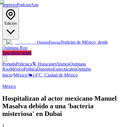
Impreso
Podcast
App
Edición
Noticias de México, desde
Quinta
Fuerza
Quintana Roo
Suscríbete gratis
Portada
Policiaca
🌀 Huracanes
Sismos
Quintana
Roo
México
Política
Deportes
Espectáculos
Opinión
Inicio
/
México
🌤️
14
°C
·
Ciudad de México
México
Hospitalizan al actor mexicano Manuel
Masalva debido a una 'bacteria
misteriosa' en Dubai
J