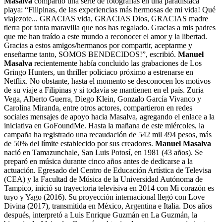
Masalva
compartió una serie de fotografías en una paradisiaca
playa: “Filipinas, de las experiencias más hermosas de mi vida! Qué
viajezote... GRACIAS vida, GRACIAS Dios, GRACIAS madre
tierra por tanta maravilla que nos has regalado. Gracias a mis padres
que me han traído a este mundo a reconocer el amor y la libertad.
Gracias a estos amigos/hermanos por compartir, aceptarme y
enseñarme tanto, SOMOS BENDECIDOS!”, escribió.
Manuel
Masalva
recientemente había concluido las grabaciones de Los
Gringo Hunters, un thriller policiaco próximo a estrenarse en
Netflix. No obstante, hasta el momento se desconocen los motivos
de su viaje a Filipinas y si todavía se mantienen en el país. Zuria
Vega, Alberto Guerra, Diego Klein, Gonzalo García Vivanco y
Carolina Miranda, entre otros actores, compartieron en redes
sociales mensajes de apoyo hacia Masalva, agregando el enlace a la
iniciativa en GoFoundMe. Hasta la mañana de este miércoles, la
campaña ha registrado una recaudación de 542 mil 494 pesos, más
de 50% del límite establecido por sus creadores.
Manuel Masalva
nació en Tamazunchale, San Luis Potosí, en 1981 (43 años). Se
preparó en música durante cinco años antes de dedicarse a la
actuación. Egresado del Centro de Educación Artística de Televisa
(CEA) y la Facultad de Música de la Universidad Autónoma de
Tampico, inició su trayectoria televisiva en 2014 con Mi corazón es
tuyo y Yago (2016). Su proyección internacional llegó con Love
Divina (2017), transmitida en México, Argentina e Italia. Dos años
después, interpretó a Luis Enrique Guzmán en La Guzmán, la