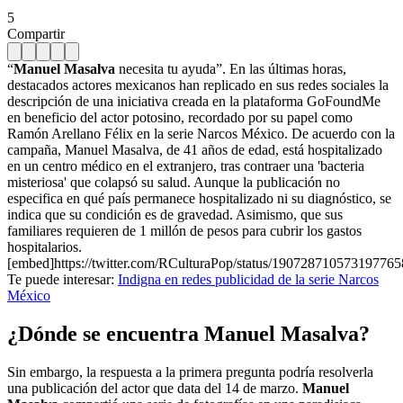
5
Compartir
“
Manuel Masalva
necesita tu ayuda”. En las últimas horas,
destacados actores mexicanos han replicado en sus redes sociales la
descripción de una iniciativa creada en la plataforma GoFoundMe
en beneficio del actor potosino, recordado por su papel como
Ramón Arellano Félix en la serie Narcos México. De acuerdo con la
campaña, Manuel Masalva, de 41 años de edad, está hospitalizado
en un centro médico en el extranjero, tras contraer una 'bacteria
misteriosa' que colapsó su salud. Aunque la publicación no
especifica en qué país permanece hospitalizado ni su diagnóstico, se
indica que su condición es de gravedad. Asimismo, que sus
familiares requieren de 1 millón de pesos para cubrir los gastos
hospitalarios.
[embed]https://twitter.com/RCulturaPop/status/19072871057319776
Te puede interesar:
Indigna en redes publicidad de la serie Narcos
México
¿Dónde se encuentra Manuel Masalva?
Sin embargo, la respuesta a la primera pregunta podría resolverla
una publicación del actor que data del 14 de marzo.
Manuel