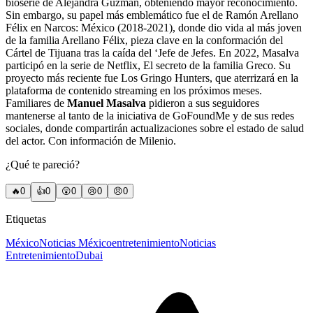
bioserie de Alejandra Guzmán, obteniendo mayor reconocimiento.
Sin embargo, su papel más emblemático fue el de Ramón Arellano
Félix en Narcos: México (2018-2021), donde dio vida al más joven
de la familia Arellano Félix, pieza clave en la conformación del
Cártel de Tijuana tras la caída del ‘Jefe de Jefes. En 2022, Masalva
participó en la serie de Netflix, El secreto de la familia Greco. Su
proyecto más reciente fue Los Gringo Hunters, que aterrizará en la
plataforma de contenido streaming en los próximos meses.
Familiares de
Manuel Masalva
pidieron a sus seguidores
mantenerse al tanto de la iniciativa de GoFoundMe y de sus redes
sociales, donde compartirán actualizaciones sobre el estado de salud
del actor. Con información de Milenio.
¿Qué te pareció?
🔥
0
👍
0
😲
0
😢
0
😠
0
Etiquetas
México
Noticias México
entretenimiento
Noticias
Entretenimiento
Dubai