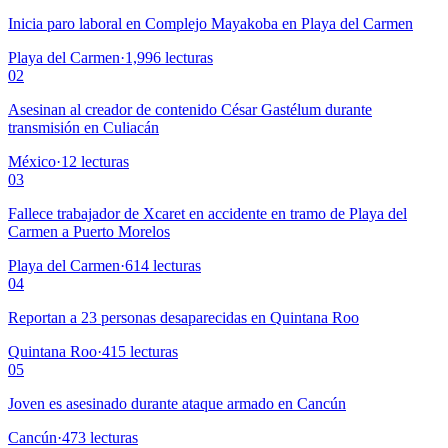
Inicia paro laboral en Complejo Mayakoba en Playa del Carmen
Playa del Carmen
·
1,996
lecturas
02
Asesinan al creador de contenido César Gastélum durante
transmisión en Culiacán
México
·
12
lecturas
03
Fallece trabajador de Xcaret en accidente en tramo de Playa del
Carmen a Puerto Morelos
Playa del Carmen
·
614
lecturas
04
Reportan a 23 personas desaparecidas en Quintana Roo
Quintana Roo
·
415
lecturas
05
Joven es asesinado durante ataque armado en Cancún
Cancún
·
473
lecturas