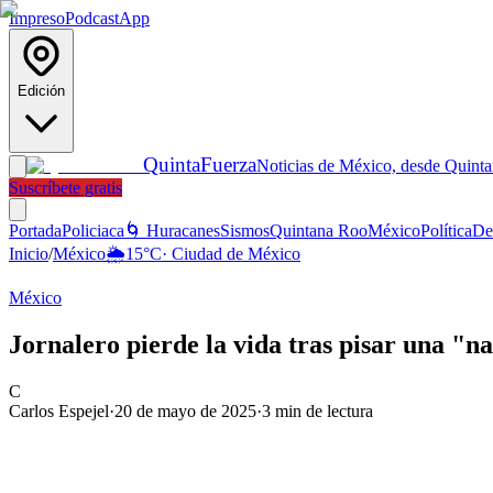
Impreso
Podcast
App
Edición
Quinta
Fuerza
Noticias de México, desde Quint
Suscríbete gratis
Portada
Policiaca
🌀 Huracanes
Sismos
Quintana Roo
México
Política
De
Inicio
/
México
🌦️
15
°C
·
Ciudad de México
México
Jornalero pierde la vida tras pisar una 
C
Carlos Espejel
·
20 de mayo de 2025
·
3
min de lectura