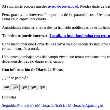
Al suscribirte aceptas nuestro
aviso de privacidad
. Puedes darte de ba
Pero, gracias a la intervención oportuna de los paramédicos, el lesion
salud en la capital del estado.
Autoridades estatales y federales ya han sido notificadas de estos he
También te puede interesar:
Localizan fosa clandestina con tres
Cabe mencionar que Loma de los Hoyos ha sido escenario frecuente de 
en esa misma área rural.
Habitantes y trabajadores del campo viven con temor creciente ante e
dependen del trabajo diario en el campo.
Con información de Diario 24 Horas.
¿Qué te pareció?
🔥
0
👍
0
😲
0
😢
0
😠
0
Etiquetas
Seguridad
Narcotráfico
Michoacán
Noticias Michoacán
Apatzingán