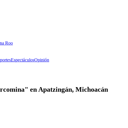
ana Roo
portes
Espectáculos
Opinión
"narcomina" en Apatzingán, Michoacán