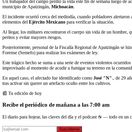
Un trabajador del campo perdió la vida este fin de semana luego de ac
municipio de Apatzingán,
Michoacán
.
El incidente ocurrió cerca del mediodía, cuando pobladores alertaron 
elementos del
Ejército Mexicano
para verificar la situación.
Al llegar, los militares encontraron el cuerpo sin vida de un hombre, q
peritos y evitar mayores riesgos.
Posteriormente, personal de la Fiscalía Regional de Apatzingán se hizo
Forense (Semefo) para realizar los exámenes de ley.
Este trágico hecho se suma a una serie de eventos violentos ocurridos 
improvisado al momento de acudir a fumigar su terreno en la comuni
En aquel caso, el afectado fue identificado como
José "N"
., de 29 a
tras activar sin querer un artefacto oculto entre los cultivos.
📰 Tu edición de hoy
Recibe el periódico de mañana a las 7:00 am
El diario para hojear, las claves del día y el podcast ☕ — todo en un co
Suscribirme