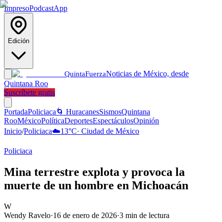
Impreso
Podcast
App
Edición
Noticias de México, desde
Quinta
Fuerza
Quintana Roo
Suscríbete gratis
Portada
Policiaca
🌀 Huracanes
Sismos
Quintana
Roo
México
Política
Deportes
Espectáculos
Opinión
Inicio
/
Policiaca
☁️
13
°C
·
Ciudad de México
Policiaca
Mina terrestre explota y provoca la
muerte de un hombre en Michoacán
W
Wendy Ravelo
·
16 de enero de 2026
·
3
min de lectura