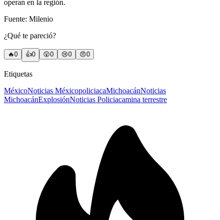
operan en la región.
Fuente: Milenio
¿Qué te pareció?
🔥
0
👍
0
😲
0
😢
0
😠
0
Etiquetas
México
Noticias México
policiaca
Michoacán
Noticias
Michoacán
Explosión
Noticias Policiaca
mina terrestre