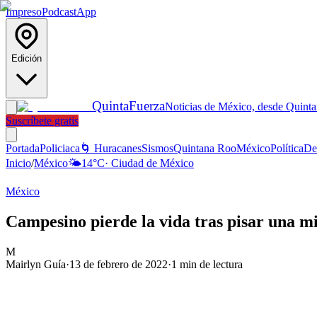
Impreso
Podcast
App
Edición
Quinta
Fuerza
Noticias de México, desde Quint
Suscríbete gratis
Portada
Policiaca
🌀 Huracanes
Sismos
Quintana Roo
México
Política
De
Inicio
/
México
🌤️
14
°C
·
Ciudad de México
México
Campesino pierde la vida tras pisar una m
M
Mairlyn Guía
·
13 de febrero de 2022
·
1
min de lectura