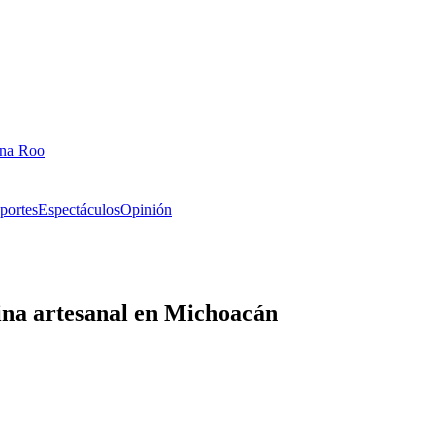
ana Roo
portes
Espectáculos
Opinión
ina artesanal en Michoacán