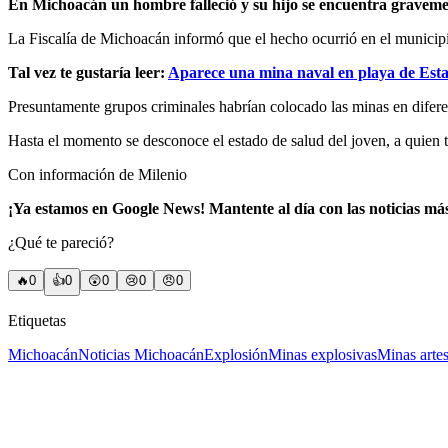
En Michoacán un hombre falleció y su hijo se encuentra gravemen
La Fiscalía de Michoacán informó que el hecho ocurrió en el municipio
Tal vez te gustaría leer:
Aparece una mina naval en playa de Est
Presuntamente grupos criminales habrían colocado las minas en diferen
Hasta el momento se desconoce el estado de salud del joven, a quien 
Con información de Milenio
¡Ya estamos en Google News! Mantente al día con las noticias má
¿Qué te pareció?
🔥
0
👍
0
😲
0
😢
0
😠
0
Etiquetas
Michoacán
Noticias Michoacán
Explosión
Minas explosivas
Minas arte