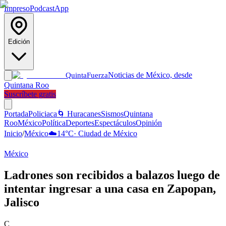
Impreso
Podcast
App
Edición
Noticias de México, desde
Quinta
Fuerza
Quintana Roo
Suscríbete gratis
Portada
Policiaca
🌀 Huracanes
Sismos
Quintana
Roo
México
Política
Deportes
Espectáculos
Opinión
Inicio
/
México
☁️
14
°C
·
Ciudad de México
México
Ladrones son recibidos a balazos luego de
intentar ingresar a una casa en Zapopan,
Jalisco
C