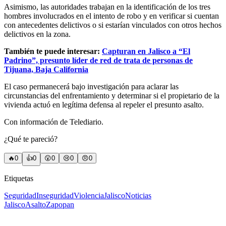
Asimismo, las autoridades trabajan en la identificación de los tres
hombres involucrados en el intento de robo y en verificar si cuentan
con antecedentes delictivos o si estarían vinculados con otros hechos
delictivos en la zona.
También te puede interesar:
Capturan en Jalisco a “El
Padrino”, presunto líder de red de trata de personas de
Tijuana, Baja California
El caso permanecerá bajo investigación para aclarar las
circunstancias del enfrentamiento y determinar si el propietario de la
vivienda actuó en legítima defensa al repeler el presunto asalto.
Con información de Telediario.
¿Qué te pareció?
🔥
0
👍
0
😲
0
😢
0
😠
0
Etiquetas
Seguridad
Inseguridad
Violencia
Jalisco
Noticias
Jalisco
Asalto
Zapopan