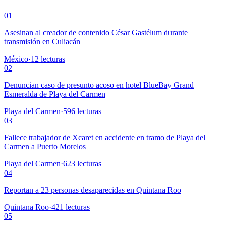
01
Asesinan al creador de contenido César Gastélum durante
transmisión en Culiacán
México
·
12
lecturas
02
Denuncian caso de presunto acoso en hotel BlueBay Grand
Esmeralda de Playa del Carmen
Playa del Carmen
·
596
lecturas
03
Fallece trabajador de Xcaret en accidente en tramo de Playa del
Carmen a Puerto Morelos
Playa del Carmen
·
623
lecturas
04
Reportan a 23 personas desaparecidas en Quintana Roo
Quintana Roo
·
421
lecturas
05