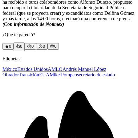
ha recibido a otros colaboradores como Alfonso Durazo, propuesto
para ocupar la titularidad de la Secretaría de Seguridad Pública
federal (que se proyecta crear) y excandidatos como Delfina Gómez,
y más tarde, a las 14:00 horas, efectuará una conferencia de prensa.
(Con información de Notimex)
¿Qué te pareció?
🔥
0
👍
0
😲
0
😢
0
😠
0
Etiquetas
México
Estados Unidos
AMLO
Andrés Manuel López
Obrador
Transición
EUA
Mike Pompeo
secretario de estado