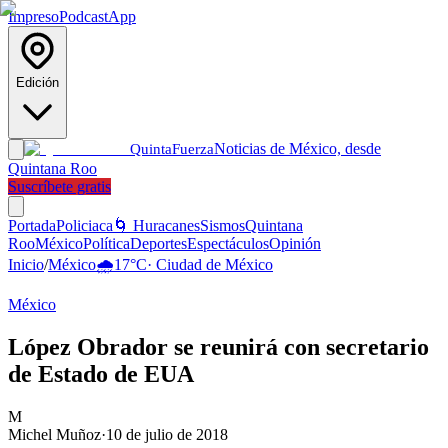
Impreso
Podcast
App
Edición
Noticias de México, desde
Quinta
Fuerza
Quintana Roo
Suscríbete gratis
Portada
Policiaca
🌀 Huracanes
Sismos
Quintana
Roo
México
Política
Deportes
Espectáculos
Opinión
Inicio
/
México
🌧️
17
°C
·
Ciudad de México
México
López Obrador se reunirá con secretario
de Estado de EUA
M
Michel Muñoz
·
10 de julio de 2018