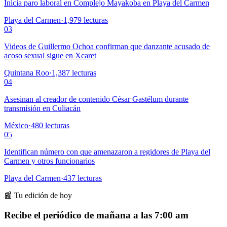
Inicia paro laboral en Complejo Mayakoba en Playa del Carmen
Playa del Carmen
·
1,979
lecturas
03
Videos de Guillermo Ochoa confirman que danzante acusado de
acoso sexual sigue en Xcaret
Quintana Roo
·
1,387
lecturas
04
Asesinan al creador de contenido César Gastélum durante
transmisión en Culiacán
México
·
480
lecturas
05
Identifican número con que amenazaron a regidores de Playa del
Carmen y otros funcionarios
Playa del Carmen
·
437
lecturas
📰 Tu edición de hoy
Recibe el periódico de mañana a las 7:00 am