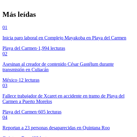
Más leídas
01
Inicia paro laboral en Complejo Mayakoba en Playa del Carmen
Playa del Carmen
·
1,994
lecturas
02
Asesinan al creador de contenido César Gastélum durante
transmisión en Culiacán
México
·
12
lecturas
03
Fallece trabajador de Xcaret en accidente en tramo de Playa del
Carmen a Puerto Morelos
Playa del Carmen
·
605
lecturas
04
Reportan a 23 personas desaparecidas en Quintana Roo