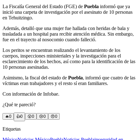
La Fiscalía General del Estado (FGE) de
Puebla
informó que ya
inició una carpeta de investigación por el asesinato de 10 personas
en Tehuitzingo.
Además, detalló que una mujer fue hallada con heridas de bala y
trasladada a un hospital para recibir atención médica. Sin embargo,
fue en el trayecto al nosocomio cuando falleció.
Los peritos se encuentran realizando el levantamiento de los
cuerpos, inspecciones ministeriales y la investigación para el
esclarecimiento de los hechos, así como para la identificación de las
10 personas asesinadas.
Asimismo, la fiscal del estado de
Puebla
, informó que cuatro de las
víctimas eran trabajadores y el resto sí eran familiares.
Con información de Infobae.
¿Qué te pareció?
🔥
0
👍
0
😲
0
😢
0
😠
0
Etiquetas
México
Noticias México
Puebla
Noticias Puebla
inseguridad en