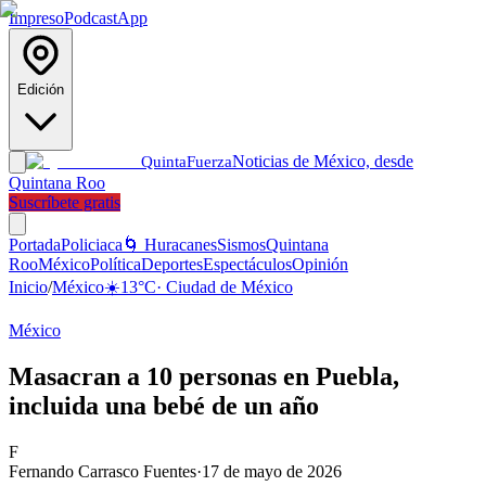
Impreso
Podcast
App
Edición
Noticias de México, desde
Quinta
Fuerza
Quintana Roo
Suscríbete gratis
Portada
Policiaca
🌀 Huracanes
Sismos
Quintana
Roo
México
Política
Deportes
Espectáculos
Opinión
Inicio
/
México
☀️
13
°C
·
Ciudad de México
México
Masacran a 10 personas en Puebla,
incluida una bebé de un año
F
Fernando Carrasco Fuentes
·
17 de mayo de 2026