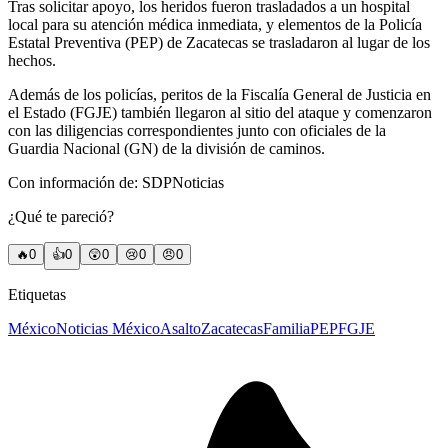
Tras solicitar apoyo, los heridos fueron trasladados a un hospital
local para su atención médica inmediata, y elementos de la Policía
Estatal Preventiva (PEP) de Zacatecas se trasladaron al lugar de los
hechos.
Además de los policías, peritos de la Fiscalía General de Justicia en
el Estado (FGJE) también llegaron al sitio del ataque y comenzaron
con las diligencias correspondientes junto con oficiales de la
Guardia Nacional (GN) de la división de caminos.
Con información de: SDPNoticias
¿Qué te pareció?
🔥
0
👍
0
😲
0
😢
0
😠
0
Etiquetas
México
Noticias México
Asalto
Zacatecas
Familia
PEP
FGJE