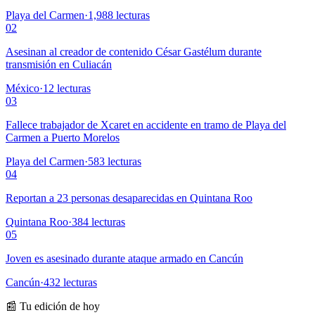
Playa del Carmen
·
1,988
lecturas
02
Asesinan al creador de contenido César Gastélum durante
transmisión en Culiacán
México
·
12
lecturas
03
Fallece trabajador de Xcaret en accidente en tramo de Playa del
Carmen a Puerto Morelos
Playa del Carmen
·
583
lecturas
04
Reportan a 23 personas desaparecidas en Quintana Roo
Quintana Roo
·
384
lecturas
05
Joven es asesinado durante ataque armado en Cancún
Cancún
·
432
lecturas
📰 Tu edición de hoy