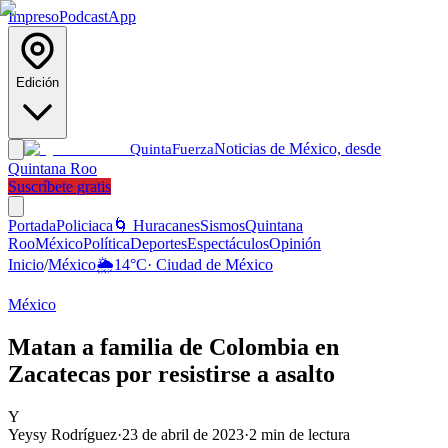
Impreso
Podcast
App
Edición
Noticias de México, desde
Quinta
Fuerza
Quintana Roo
Suscríbete gratis
Portada
Policiaca
🌀 Huracanes
Sismos
Quintana
Roo
México
Política
Deportes
Espectáculos
Opinión
Inicio
/
México
🌦️
14
°C
·
Ciudad de México
México
Matan a familia de Colombia en
Zacatecas por resistirse a asalto
Y
Yeysy Rodríguez
·
23 de abril de 2023
·
2
min de lectura