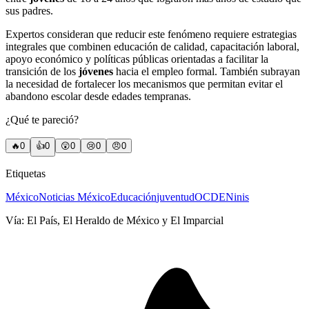
sus padres.
Expertos consideran que reducir este fenómeno requiere estrategias
integrales que combinen educación de calidad, capacitación laboral,
apoyo económico y políticas públicas orientadas a facilitar la
transición de los
jóvenes
hacia el empleo formal. También subrayan
la necesidad de fortalecer los mecanismos que permitan evitar el
abandono escolar desde edades tempranas.
¿Qué te pareció?
🔥
0
👍
0
😲
0
😢
0
😠
0
Etiquetas
México
Noticias México
Educación
juventud
OCDE
Ninis
Vía:
El País, El Heraldo de México y El Imparcial