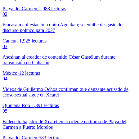
Playa del Carmen
·
1,988
lecturas
02
Fracasa manifestación contra Aguakan; se exhibe desgaste del
discurso político para 2027
Cancún
·
1,925
lecturas
03
Asesinan al creador de contenido César Gastélum durante
transmisión en Culiacán
México
·
12
lecturas
04
Videos de Guillermo Ochoa confirman que danzante acusado de
acoso sexual sigue en Xcaret
Quintana Roo
·
1,391
lecturas
05
Fallece trabajador de Xcaret en accidente en tramo de Playa del
Carmen a Puerto Morelos
Playa del Carmen
·
583
lecturas