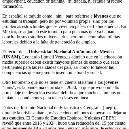
employment, education or training" (ni trabaja, ni estudia ni recibe
formación).
En español se trajudo como "nini" para referirse a
jóvenes
que no
estudian ni trabajan, pero no por voluntad propia, sino por los
problemas estructurales que se viven en países de Latinoamérica. En
México, se adjudicó este término para personas que ya habían
concluido sus estudios universitarios pero no encontraban ofertas
laborales debido a la falta de generación de empleo.
El rector de la
Universidad Nacional Autónoma de México
(UNAM)
, Leonardo Lomelí Venegas admitió que en la educación
media superior deben existir mayores planes de estudio que sean
pertinentes para las realidades del país, así como fortalecer las
competencias que mejoren la inserción laboral y social.
Otro fenómeno que no se tiene en cuenta al llamar a los
jóvenes
"ninis", es la pandemia ocurrida en 2020, lo que provocó un alto
porcentaje de deserción escolar, debido a que muchos alumnos no
tenían las condiciones para tener clases en línea.
Datos del Instituto Nacional de Estadística y Geografía (Inegi),
durante la crisis sanitaria, más de cinco millones de personas dejaron
sus estudios. El Centro de Estudios Espinosa Yglesias (CEEY)
reveló que entre 2016 y 2024, hubo una reducción del 15 por ciento
entre
jóvenes
de 18 a 24 años que lograron más años de estudio que