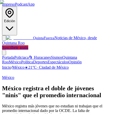
Impreso
Podcast
App
Edición
Noticias de México, desde
Quinta
Fuerza
Quintana Roo
Suscríbete gratis
Portada
Policiaca
🌀 Huracanes
Sismos
Quintana
Roo
México
Política
Deportes
Espectáculos
Opinión
Inicio
/
México
☀️
21
°C
·
Ciudad de México
México
México registra el doble de jóvenes
"ninis" que el promedio internacional
México registra más jóvenes que no estudian ni trabajan que el
promedio internacional dado por la OCDE. La falta de