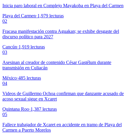
Inicia paro laboral en Complejo Mayakoba en Playa del Carmen
Playa del Carmen
·
1,979
lecturas
02
Fracasa manifestación contra Aguakan; se exhibe desgaste del
discurso político para 2027
Cancún
·
1,919
lecturas
03
Asesinan al creador de contenido César Gastélum durante
transmisión en Culiacán
México
·
485
lecturas
04
Videos de Guillermo Ochoa confirman que danzante acusado de
acoso sexual sigue en Xcaret
Quintana Roo
·
1,387
lecturas
05
Fallece trabajador de Xcaret en accidente en tramo de Playa del
Carmen a Puerto Morelos