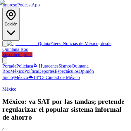
Impreso
Podcast
App
Edición
Noticias de México, desde
Quinta
Fuerza
Quintana Roo
Suscríbete gratis
Portada
Policiaca
🌀 Huracanes
Sismos
Quintana
Roo
México
Política
Deportes
Espectáculos
Opinión
Inicio
/
México
🌦️
14
°C
·
Ciudad de México
México
México: va SAT por las tandas; pretende
regularizar el popular sistema informal
de ahorro
C