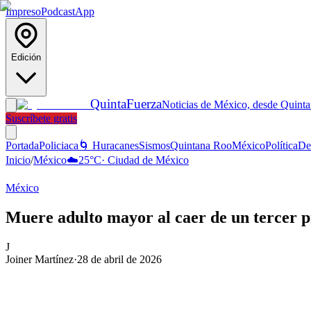
Impreso
Podcast
App
Edición
Quinta
Fuerza
Noticias de México, desde Quint
Suscríbete gratis
Portada
Policiaca
🌀 Huracanes
Sismos
Quintana Roo
México
Política
De
Inicio
/
México
☁️
25
°C
·
Ciudad de México
México
Muere adulto mayor al caer de un tercer 
J
Joiner Martínez
·
28 de abril de 2026