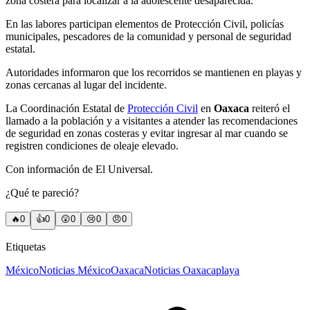
zona costera para localizar a la adolescente desaparecida.
En las labores participan elementos de Protección Civil, policías
municipales, pescadores de la comunidad y personal de seguridad
estatal.
Autoridades informaron que los recorridos se mantienen en playas y
zonas cercanas al lugar del incidente.
La Coordinación Estatal de
Protección Civil
en
Oaxaca
reiteró el
llamado a la población y a visitantes a atender las recomendaciones
de seguridad en zonas costeras y evitar ingresar al mar cuando se
registren condiciones de oleaje elevado.
Con información de El Universal.
¿Qué te pareció?
🔥
0
👍
0
😲
0
😢
0
😠
0
Etiquetas
México
Noticias México
Oaxaca
Noticias Oaxaca
playa