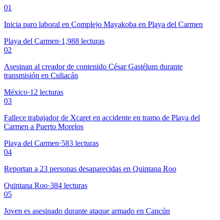
01
Inicia paro laboral en Complejo Mayakoba en Playa del Carmen
Playa del Carmen
·
1,988
lecturas
02
Asesinan al creador de contenido César Gastélum durante
transmisión en Culiacán
México
·
12
lecturas
03
Fallece trabajador de Xcaret en accidente en tramo de Playa del
Carmen a Puerto Morelos
Playa del Carmen
·
583
lecturas
04
Reportan a 23 personas desaparecidas en Quintana Roo
Quintana Roo
·
384
lecturas
05
Joven es asesinado durante ataque armado en Cancún