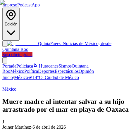
Impreso
Podcast
App
Edición
Noticias de México, desde
Quinta
Fuerza
Quintana Roo
Suscríbete gratis
Portada
Policiaca
🌀 Huracanes
Sismos
Quintana
Roo
México
Política
Deportes
Espectáculos
Opinión
Inicio
/
México
☀️
14
°C
·
Ciudad de México
México
Muere madre al intentar salvar a su hijo
arrastrado por el mar en playa de Oaxaca
J
Joiner Martínez
·
6 de abril de 2026