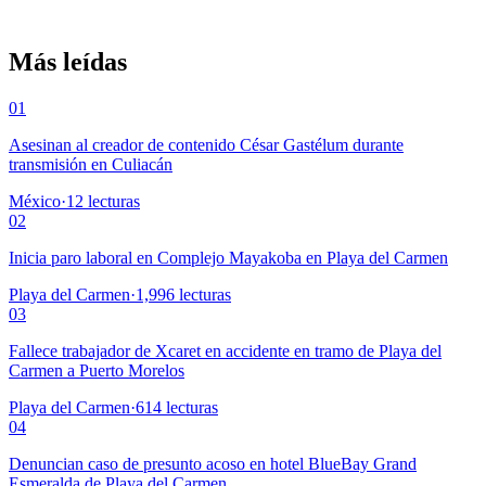
Más leídas
01
Asesinan al creador de contenido César Gastélum durante
transmisión en Culiacán
México
·
12
lecturas
02
Inicia paro laboral en Complejo Mayakoba en Playa del Carmen
Playa del Carmen
·
1,996
lecturas
03
Fallece trabajador de Xcaret en accidente en tramo de Playa del
Carmen a Puerto Morelos
Playa del Carmen
·
614
lecturas
04
Denuncian caso de presunto acoso en hotel BlueBay Grand
Esmeralda de Playa del Carmen