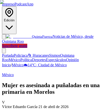
Impreso
Podcast
App
Edición
Noticias de México, desde
Quinta
Fuerza
Quintana Roo
Suscríbete gratis
Portada
Policiaca
🌀 Huracanes
Sismos
Quintana
Roo
México
Política
Deportes
Espectáculos
Opinión
Inicio
/
México
☁️
14
°C
·
Ciudad de México
México
Mujer es asesinada a puñaladas en una
primaria en Morelos
V
Víctor Eduardo García
·
21 de abril de 2026