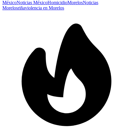
México
Noticias México
Homicidio
Morelos
Noticias
Morelos
riña
violencia en Morelos