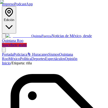
Impreso
Podcast
App
Edición
Noticias de México, desde
Quinta
Fuerza
Quintana Roo
Suscríbete gratis
Portada
Policiaca
🌀 Huracanes
Sismos
Quintana
Roo
México
Política
Deportes
Espectáculos
Opinión
Inicio
/
Etiqueta:
riña