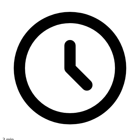
3
min