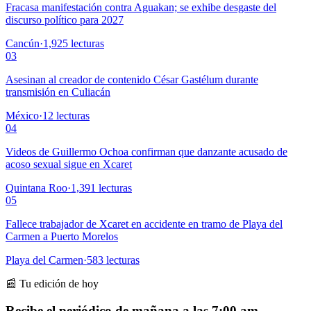
Fracasa manifestación contra Aguakan; se exhibe desgaste del
discurso político para 2027
Cancún
·
1,925
lecturas
03
Asesinan al creador de contenido César Gastélum durante
transmisión en Culiacán
México
·
12
lecturas
04
Videos de Guillermo Ochoa confirman que danzante acusado de
acoso sexual sigue en Xcaret
Quintana Roo
·
1,391
lecturas
05
Fallece trabajador de Xcaret en accidente en tramo de Playa del
Carmen a Puerto Morelos
Playa del Carmen
·
583
lecturas
📰 Tu edición de hoy
Recibe el periódico de mañana a las 7:00 am