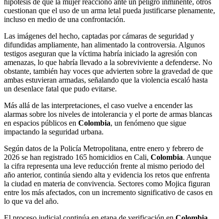
hipótesis de que la mujer reaccionó ante un peligro inminente, otros
cuestionan que el uso de un arma letal pueda justificarse plenamente,
incluso en medio de una confrontación.
Las imágenes del hecho, captadas por cámaras de seguridad y
difundidas ampliamente, han alimentado la controversia. Algunos
testigos aseguran que la víctima habría iniciado la agresión con
amenazas, lo que habría llevado a la sobreviviente a defenderse. No
obstante, también hay voces que advierten sobre la gravedad de que
ambas estuvieran armadas, señalando que la violencia escaló hasta
un desenlace fatal que pudo evitarse.
Más allá de las interpretaciones, el caso vuelve a encender las
alarmas sobre los niveles de intolerancia y el porte de armas blancas
en espacios públicos en
Colombia
, un fenómeno que sigue
impactando la seguridad urbana.
Según datos de la Policía Metropolitana, entre enero y febrero de
2026 se han registrado 165 homicidios en Cali,
Colombia
. Aunque
la cifra representa una leve reducción frente al mismo periodo del
año anterior, continúa siendo alta y evidencia los retos que enfrenta
la ciudad en materia de convivencia. Sectores como Mojica figuran
entre los más afectados, con un incremento significativo de casos en
lo que va del año.
El proceso judicial continúa en etapa de verificación en
Colombia
,