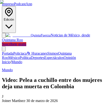
Impreso
Podcast
App
Edición
Noticias de México, desde
Quinta
Fuerza
Quintana Roo
Suscríbete gratis
Portada
Policiaca
🌀 Huracanes
Sismos
Quintana
Roo
México
Política
Deportes
Espectáculos
Opinión
Inicio
/
Mundo
Mundo
Video: Pelea a cuchillo entre dos mujeres
deja una muerta en Colombia
J
Joiner Martínez
·
30 de marzo de 2026