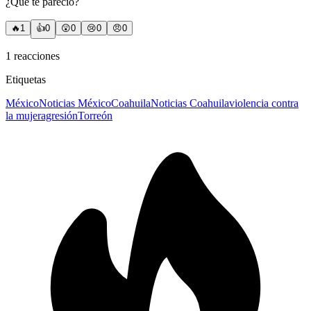
¿Qué te pareció?
🔥
1
👍
0
😲
0
😢
0
😠
0
1
reacciones
Etiquetas
México
Noticias México
Coahuila
Noticias Coahuila
violencia contra
la mujer
agresión
Torreón