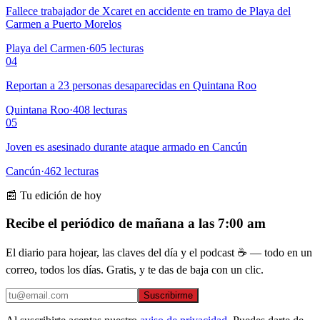
Fallece trabajador de Xcaret en accidente en tramo de Playa del
Carmen a Puerto Morelos
Playa del Carmen
·
605
lecturas
04
Reportan a 23 personas desaparecidas en Quintana Roo
Quintana Roo
·
408
lecturas
05
Joven es asesinado durante ataque armado en Cancún
Cancún
·
462
lecturas
📰 Tu edición de hoy
Recibe el periódico de mañana a las 7:00 am
El diario para hojear, las claves del día y el podcast ☕ — todo en un
correo, todos los días. Gratis, y te das de baja con un clic.
Suscribirme