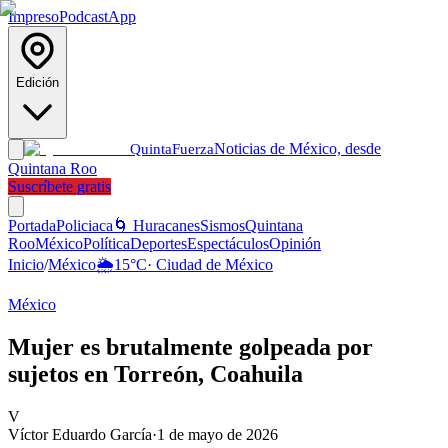
Impreso
Podcast
App
Edición
Noticias de México, desde
Quinta
Fuerza
Quintana Roo
Suscríbete gratis
Portada
Policiaca
🌀 Huracanes
Sismos
Quintana
Roo
México
Política
Deportes
Espectáculos
Opinión
Inicio
/
México
🌦️
15
°C
·
Ciudad de México
México
Mujer es brutalmente golpeada por
sujetos en Torreón, Coahuila
V
Víctor Eduardo García
·
1 de mayo de 2026