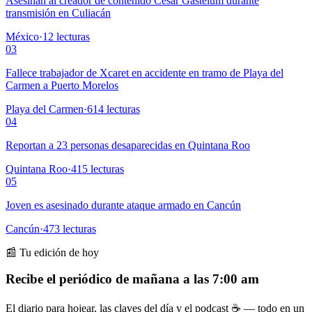
Asesinan al creador de contenido César Gastélum durante
transmisión en Culiacán
México
·
12
lecturas
03
Fallece trabajador de Xcaret en accidente en tramo de Playa del
Carmen a Puerto Morelos
Playa del Carmen
·
614
lecturas
04
Reportan a 23 personas desaparecidas en Quintana Roo
Quintana Roo
·
415
lecturas
05
Joven es asesinado durante ataque armado en Cancún
Cancún
·
473
lecturas
📰 Tu edición de hoy
Recibe el periódico de mañana a las 7:00 am
El diario para hojear, las claves del día y el podcast ☕ — todo en un