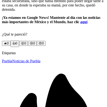
estaba secuestrada, sino que había mentido para poder llegar tarde a
su casa, en donde la esperaba su mamá, por este hecho, quedó
detenida.
¡Ya estamos en Google News! Mantente al día con las noticias
más importantes de México y el Mundo, haz clic
aquí
¿Qué te pareció?
🔥
0
👍
0
😲
0
😢
0
😠
0
Etiquetas
Puebla
Noticias de Puebla