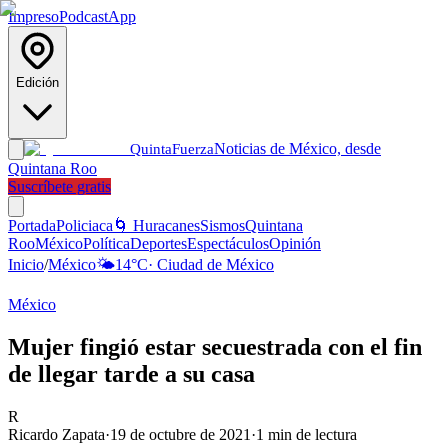
Impreso
Podcast
App
Edición
Noticias de México, desde
Quinta
Fuerza
Quintana Roo
Suscríbete gratis
Portada
Policiaca
🌀 Huracanes
Sismos
Quintana
Roo
México
Política
Deportes
Espectáculos
Opinión
Inicio
/
México
🌤️
14
°C
·
Ciudad de México
México
Mujer fingió estar secuestrada con el fin
de llegar tarde a su casa
R
Ricardo Zapata
·
19 de octubre de 2021
·
1
min de lectura