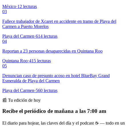
México
·
12
lecturas
03
Fallece trabajador de Xcaret en accidente en tramo de Playa del
Carmen a Puerto Morelos
Playa del Carmen
·
614
lecturas
04
Reportan a 23 personas desaparecidas en Quintana Roo
Quintana Roo
·
415
lecturas
05
Denuncian caso de presunto acoso en hotel BlueBay Grand
Esmeralda de Playa del Carmen
Playa del Carmen
·
560
lecturas
📰 Tu edición de hoy
Recibe el periódico de mañana a las 7:00 am
El diario para hojear, las claves del día y el podcast ☕ — todo en un