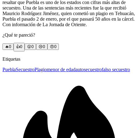
resaltar que Puebla es uno de los estados con cifras más altas de
secuestro. Una de las sentencias más recientes fue la que recibió
Mauricio Rodríguez Jiménez, quien cometió un plagio en Tehuacán,
Puebla el pasado 2 de enero, por el que passará 50 años en la cárcel.
Con información de La Jornada de Oriente.
¿Qué te pareció?
🔥
0
👍
0
😲
0
😢
0
😠
0
Etiquetas
Puebla
Secuestro
Plagio
menor de edad
autosecuestro
falso secuestro