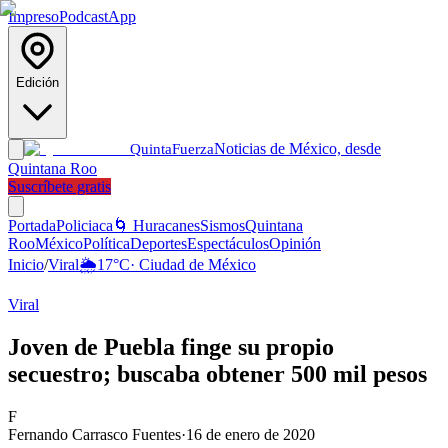
Impreso
Podcast
App
Edición
Noticias de México, desde
Quinta
Fuerza
Quintana Roo
Suscríbete gratis
Portada
Policiaca
🌀 Huracanes
Sismos
Quintana
Roo
México
Política
Deportes
Espectáculos
Opinión
Inicio
/
Viral
🌦️
17
°C
·
Ciudad de México
Viral
Joven de Puebla finge su propio
secuestro; buscaba obtener 500 mil pesos
F
Fernando Carrasco Fuentes
·
16 de enero de 2020