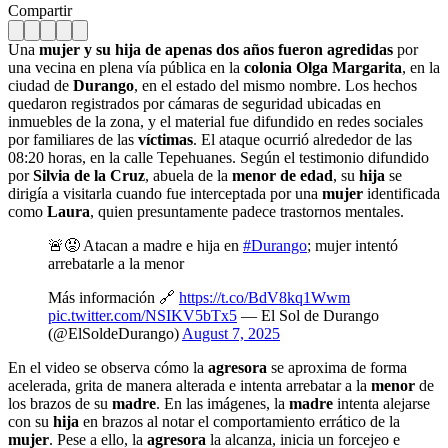
Compartir
Una
mujer y su hija de apenas dos años fueron agredidas
por
una vecina en plena vía pública en la
colonia Olga Margarita
, en la
ciudad de
Durango
, en el estado del mismo nombre. Los hechos
quedaron registrados por cámaras de seguridad ubicadas en
inmuebles de la zona, y el material fue difundido en redes sociales
por familiares de las
víctimas
. El ataque ocurrió alrededor de las
08:20 horas, en la calle Tepehuanes. Según el testimonio difundido
por
Silvia de la Cruz
, abuela de la
menor de edad
, su
hija
se
dirigía a visitarla cuando fue interceptada por una
mujer
identificada
como
Laura
, quien presuntamente padece trastornos mentales.
🚨😡 Atacan a madre e hija en
#Durango
; mujer intentó
arrebatarle a la menor
Más información 🔗
https://t.co/BdV8kq1Wwm
pic.twitter.com/NSIKV5bTx5
— El Sol de Durango
(@ElSoldeDurango)
August 7, 2025
En el video se observa cómo la
agresora
se aproxima de forma
acelerada, grita de manera alterada e intenta arrebatar a la
menor
de
los brazos de su
madre
. En las imágenes, la
madre
intenta alejarse
con su
hija
en brazos al notar el comportamiento errático de la
mujer
. Pese a ello, la
agresora
la alcanza, inicia un forcejeo e