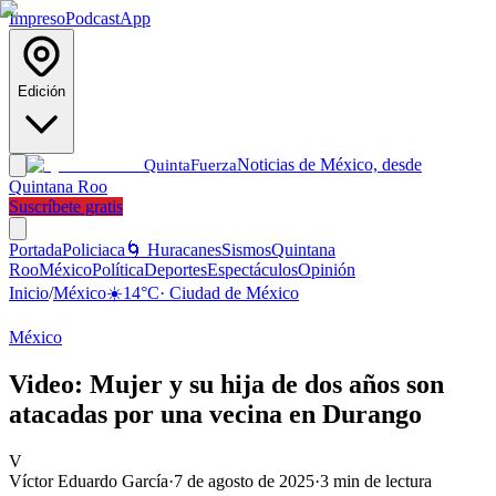
Impreso
Podcast
App
Edición
Noticias de México, desde
Quinta
Fuerza
Quintana Roo
Suscríbete gratis
Portada
Policiaca
🌀 Huracanes
Sismos
Quintana
Roo
México
Política
Deportes
Espectáculos
Opinión
Inicio
/
México
☀️
14
°C
·
Ciudad de México
México
Video: Mujer y su hija de dos años son
atacadas por una vecina en Durango
V
Víctor Eduardo García
·
7 de agosto de 2025
·
3
min de lectura