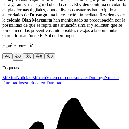
para garantizar la seguridad en la zona. El video continúa circulando
en plataformas digitales, donde diversos usuarios han exigido a las
autoridades de
Durango
una intervención inmediata. Residentes de
la
colonia Olga Margarita
han manifestado su preocupación por la
posibilidad de que se repita una situación similar y solicitan que se
tomen medidas preventivas ante posibles riesgos a la comunidad.
Con información de El Sol de Durango
¿Qué te pareció?
🔥
0
👍
0
😲
0
😢
0
😠
0
Etiquetas
México
Noticias México
Video en redes sociales
Durango
Noticias
Durango
Inseguridad en Durango