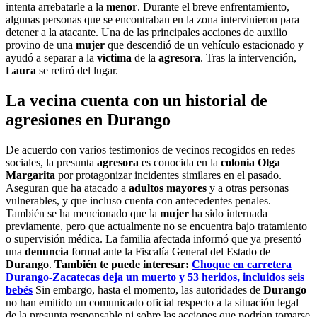
intenta arrebatarle a la
menor
. Durante el breve enfrentamiento,
algunas personas que se encontraban en la zona intervinieron para
detener a la atacante. Una de las principales acciones de auxilio
provino de una
mujer
que descendió de un vehículo estacionado y
ayudó a separar a la
víctima
de la
agresora
. Tras la intervención,
Laura
se retiró del lugar.
La vecina cuenta con un historial de
agresiones en Durango
De acuerdo con varios testimonios de vecinos recogidos en redes
sociales, la presunta
agresora
es conocida en la
colonia Olga
Margarita
por protagonizar incidentes similares en el pasado.
Aseguran que ha atacado a
adultos mayores
y a otras personas
vulnerables, y que incluso cuenta con antecedentes penales.
También se ha mencionado que la
mujer
ha sido internada
previamente, pero que actualmente no se encuentra bajo tratamiento
o supervisión médica. La familia afectada informó que ya presentó
una
denuncia
formal ante la Fiscalía General del Estado de
Durango
.
También te puede interesar:
Choque en carretera
Durango-Zacatecas deja un muerto y 53 heridos, incluidos seis
bebés
Sin embargo, hasta el momento, las autoridades de
Durango
no han emitido un comunicado oficial respecto a la situación legal
de la presunta responsable ni sobre las acciones que podrían tomarse