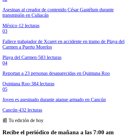
Asesinan al creador de contenido César Gastélum durante
transmisión en Culiacán
México
·
12
lecturas
03
Fallece trabajador de Xcaret en accidente en tramo de Playa del
Carmen a Puerto Morelos
Playa del Carmen
·
583
lecturas
04
Reportan a 23 personas desaparecidas en Quintana Roo
Quintana Roo
·
384
lecturas
05
Joven es asesinado durante ataque armado en Cancún
Cancún
·
432
lecturas
📰 Tu edición de hoy
Recibe el periódico de mañana a las 7:00 am