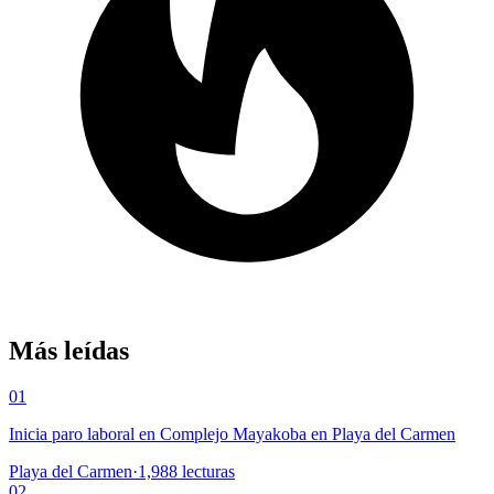
Más leídas
01
Inicia paro laboral en Complejo Mayakoba en Playa del Carmen
Playa del Carmen
·
1,988
lecturas
02