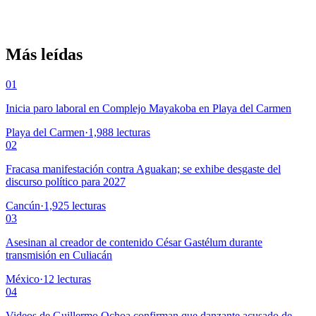
Más leídas
01
Inicia paro laboral en Complejo Mayakoba en Playa del Carmen
Playa del Carmen
·
1,988
lecturas
02
Fracasa manifestación contra Aguakan; se exhibe desgaste del
discurso político para 2027
Cancún
·
1,925
lecturas
03
Asesinan al creador de contenido César Gastélum durante
transmisión en Culiacán
México
·
12
lecturas
04
Videos de Guillermo Ochoa confirman que danzante acusado de