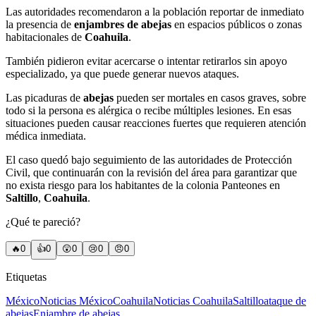
Las autoridades recomendaron a la población reportar de inmediato
la presencia de
enjambres de abejas
en espacios públicos o zonas
habitacionales de
Coahuila
.
También pidieron evitar acercarse o intentar retirarlos sin apoyo
especializado, ya que puede generar nuevos ataques.
Las picaduras de
abejas
pueden ser mortales en casos graves, sobre
todo si la persona es alérgica o recibe múltiples lesiones. En esas
situaciones pueden causar reacciones fuertes que requieren atención
médica inmediata.
El caso quedó bajo seguimiento de las autoridades de Protección
Civil, que continuarán con la revisión del área para garantizar que
no exista riesgo para los habitantes de la colonia Panteones en
Saltillo
,
Coahuila
.
¿Qué te pareció?
🔥
0
👍
0
😲
0
😢
0
😠
0
Etiquetas
México
Noticias México
Coahuila
Noticias Coahuila
Saltillo
ataque de
abejas
Enjambre de abejas