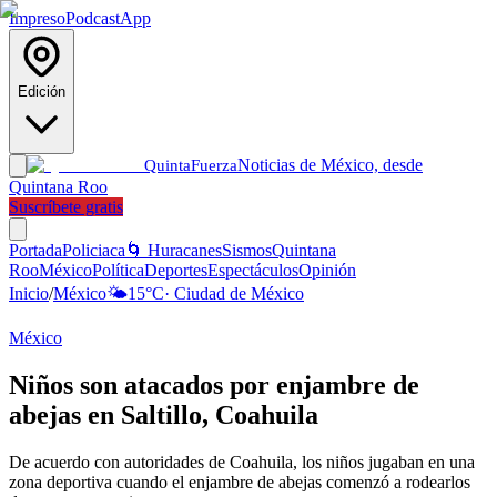
Impreso
Podcast
App
Edición
Noticias de México, desde
Quinta
Fuerza
Quintana Roo
Suscríbete gratis
Portada
Policiaca
🌀 Huracanes
Sismos
Quintana
Roo
México
Política
Deportes
Espectáculos
Opinión
Inicio
/
México
🌤️
15
°C
·
Ciudad de México
México
Niños son atacados por enjambre de
abejas en Saltillo, Coahuila
De acuerdo con autoridades de Coahuila, los niños jugaban en una
zona deportiva cuando el enjambre de abejas comenzó a rodearlos