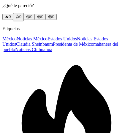
¿Qué te pareció?
🔥
0
👍
0
😲
0
😢
0
😠
0
Etiquetas
México
Noticias México
Estados Unidos
Noticias Estados
Unidos
Claudia Sheinbaum
Presidenta de México
mañanera del
pueblo
Noticias Chihuahua